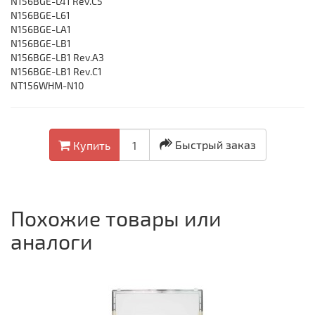
N156BGE-L41 Rev.C5
N156BGE-L61
N156BGE-LA1
N156BGE-LB1
N156BGE-LB1 Rev.A3
N156BGE-LB1 Rev.C1
NT156WHM-N10
Быстрый заказ
Купить
Похожие товары или
аналоги