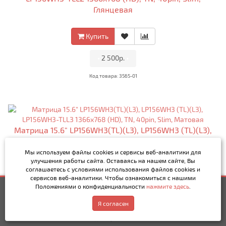
Глянцевая
Купить
•
2 500р.
•
Код товара: 3565-01
Матрица 15.6" LP156WH3(TL)(L3), LP156WH3 (TL)(L3),
LP156WH3-TLL3 1366x768 (HD), TN, 40pin, Slim,
Матовая
Мы используем файлы cookies и сервисы веб-аналитики
для
улучшения работы сайта. Оставаясь на нашем сайте, Вы
соглашаетесь с условиями использования файлов cookies и
сервисов веб-аналитики. Чтобы ознакомиться с нашими
Купить
Положениями о конфиденциальности
нажмите здесь
.
2 500р.
Купить
Написать в MAX
•
2 500р.
•
Обратный звонок
Я согласен
Код товара: 3566-01