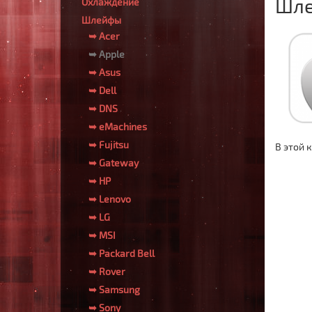
Шле
Охлаждение
Шлейфы
➥ Acer
➥ Apple
➥ Asus
➥ Dell
➥ DNS
➥ eMachines
➥ Fujitsu
В этой 
➥ Gateway
➥ HP
➥ Lenovo
➥ LG
➥ MSI
➥ Packard Bell
➥ Rover
➥ Samsung
➥ Sony