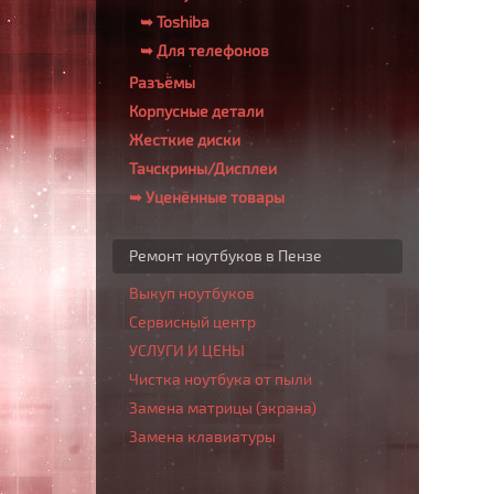
➥ Toshiba
➥ Для телефонов
Разъёмы
Корпусные детали
Жесткие диски
Тачскрины/Дисплеи
➥ Уценённые товары
Ремонт ноутбуков в Пензе
Выкуп ноутбуков
Сервисный центр
УСЛУГИ И ЦЕНЫ
Чистка ноутбука от пыли
Замена матрицы (экрана)
Замена клавиатуры