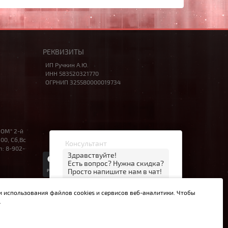
РЕКВИЗИТЫ
ИП Ручкин А.Ю.
ИНН 583520321770
ОГРНИП 325580000019734
НОМ" 2-й
00, Сб,Вс
Консультант
m: 8-902-
Здравствуйте!
Есть вопрос? Нужна скидка?
Просто напишите нам в чат!
00:37
© 2014 – 2026 НОУТБУК58
и использования файлов cookies и сервисов веб-аналитики. Чтобы
открыть чат
MAX
.
й Ст.437 ГК РФ.
нет, спасибо