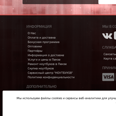
ИНФОРМАЦИЯ
МЫ В С
О Нас
Оплата и доставка
Бонусная программа
Оптовики
СЛУЖБ
Партнёры
Связать
Информация о доставке
Карта с
Услуги и цены в Пензе
Ремонт ноутбуков в Пензе
ПРИНИМ
Скупка ноутбуков
Сервисный центр "НОУТБУК58"
Политика конфиденциальности
ДОПОЛНИТЕЛЬНО
Производители
Акции
Мы используем файлы cookies и сервисы веб-аналитики
для улуч
Написать в MAX
Данный сайт носит исключительно информационный характе
Перезвоните мне!