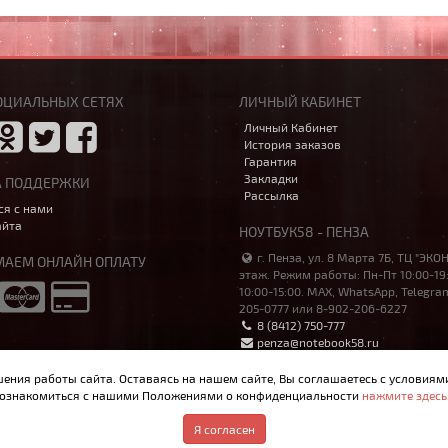
ОЦИАЛЬНЫХ СЕТЯХ
ЛИЧНЫЙ КАБИНЕТ
Личный Кабинет
История заказов
Гарантия
Закладки
А ПОДДЕРЖКИ
Рассылка
ся с нами
айта
НОУТБУК58 - ПЕНЗА
г. Пенза, ул. 8 Марта 7Б, ТЦ "ЭКО
АЕМ ОНЛАЙН ОПЛАТУ
этаж. Режим работы: Пн-Пт 10:00-19:
10:00-15:00. MAX, WhatsApp, Telegra
205-0777 или 8-902-206-6227
8 (8412) 750-777
penza@notebook58.ru
шения работы сайта. Оставаясь на нашем сайте, Вы соглашаетесь с условиям
ознакомиться с нашими Положениями о конфиденциальности
нажмите здесь
р, материалы и цены на сайте не являются публичной офертой, определяемо
Я согласен