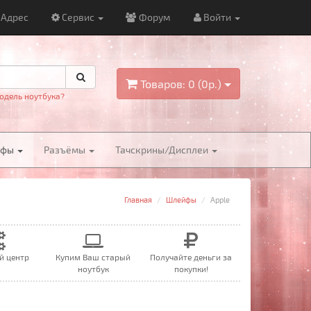
Адрес
Сервис
Форум
Войти
Товаров: 0 (0р.)
одель ноутбука?
йфы
Разъёмы
Тачскрины/Дисплеи
Главная
Шлейфы
Apple
й центр
Купим Ваш старый
Получайте деньги за
ноутбук
покупки!