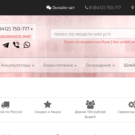
Онлайн чат
8 (8412) 750-777
8412) 750-777
резвоните мне!
Поиск по модели ноутбука
|
Как узнать м
Аккумуляторы
Блоки питания
Охлаждение
Шле
ка по России
Скидки и Акции
Дарим 100 рублей
Сервисны
Всем!!!