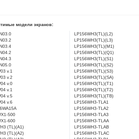
тимые модели экранов:
N03.0
LP156WH3(TL)(L2)
N03.2
LP156WH3(TL)(L3)
N03.4
LP156WH3(TL)(M1)
N04.2
LP156WH3(TL)(Q1)
N04.3
LP156WH3(TL)(S1)
N05.0
LP156WH3(TL)(S2)
03 v.1
LP156WH3(TL)(S3)
03 v.2
LP156WH3(TL)(SA)
04 v.0
LP156WH3(TL)(T1)
04 v.1
LP156WH3(TL)(T2)
04 v.5
LP156WH3(TL)(TB)
04 v.6
LP156WH3-TLA1
6WA15A
LP156WH3-TLA2
X1-500
LP156WH3-TLA3
X1-600
LP156WH3-TLAA
H3 (TL)(A1)
LP156WH3-TLAB
H3 (TL)(A2)
LP156WH3-TLAC