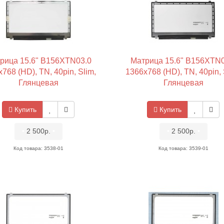
рица 15.6" B156XTN03.0
Матрица 15.6" B156XTN0
768 (HD), TN, 40pin, Slim,
1366x768 (HD), TN, 40pin, 
Глянцевая
Глянцевая
Купить
Купить
•
2 500р.
•
•
2 500р.
•
Код товара: 3538-01
Код товара: 3539-01