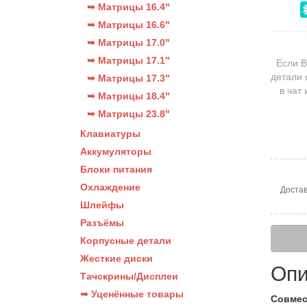
➥ Матрицы 16.4"
➥ Матрицы 16.6"
➥ Матрицы 17.0"
➥ Матрицы 17.1"
Если В
детали 
➥ Матрицы 17.3"
в чат
➥ Матрицы 18.4"
➥ Матрицы 23.8"
Клавиатуры
Аккумуляторы
Блоки питания
Охлаждение
Достав
Шлейфы
Разъёмы
Корпусные детали
Жесткие диски
Опи
Тачскрины/Дисплеи
➥ Уценённые товары
Совмес