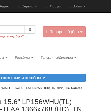
Адрес
Сервис
Форум
Войти
Товаров: 0 (0р.)
модель ноутбука?
фы
Разъёмы
Тачскрины/Дисплеи
скидками и кешбэком!
(AA), LP156WHU-TLAA 1366x768 (HD), TN, 40pin, Slim, Матовая
ка 15.6" LP156WHU(TL)
TLAA 1366x768 (HD), TN,