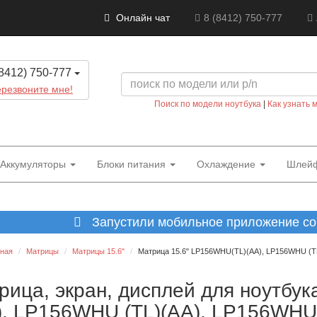
Онлайн чат
8 (8412) 750-777
8412) 750-777
резвоните мне!
Поиск по модели ноутбука
|
Как узнать 
Аккумуляторы
Блоки питания
Охлаждение
Шлей
Запустили мобильное приложение со 
вная
Матрицы
Матрицы 15.6"
Матрица 15.6" LP156WHU(TL)(AA), LP156WHU (TL)
рица, экран, дисплей для ноутбу
), LP156WHU (TL)(AA), LP156WHU-