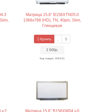
4.3
Матрица 15.6" B156XTN05.0
Slim,
1366x768 (HD), TN, 40pin, Slim,
Глянцевая
Купить
•
2 500р.
•
Код товара: 3543-01
 v.2
Матрица 15.6" B156XW04 v.0