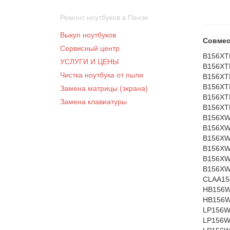
Ремонт ноутбуков в Пензе
Выкуп ноутбуков
Совмес
Сервисный центр
B156XT
УСЛУГИ И ЦЕНЫ
B156XT
Чистка ноутбука от пыли
B156XT
B156XT
Замена матрицы (экрана)
B156XT
Замена клавиатуры
B156XT
B156XW
B156XW
B156XW
B156XW
B156XW
B156XW
CLAA15
HB156W
HB156W
LP156W
LP156W