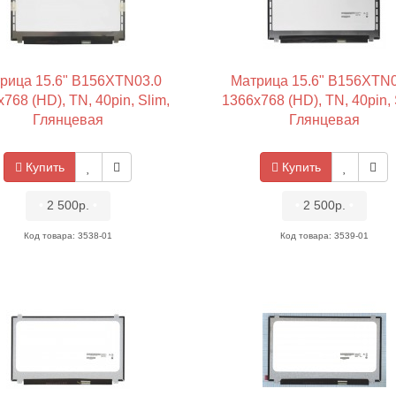
рица 15.6" B156XTN03.0
Матрица 15.6" B156XTN0
768 (HD), TN, 40pin, Slim,
1366x768 (HD), TN, 40pin, 
Глянцевая
Глянцевая
Купить
Купить
•
2 500р.
•
•
2 500р.
•
Код товара: 3538-01
Код товара: 3539-01