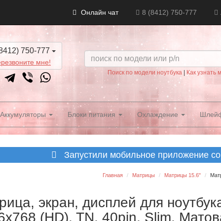
Онлайн чат
8 (8412) 750-777
8412) 750-777
резвоните мне!
Поиск по модели ноутбука
|
Как узнать 
Аккумуляторы
Блоки питания
Охлаждение
Шлей
Запустили мобильное приложение со 
Главная
Матрицы
Матрицы 15.6"
Матр
рица, экран, дисплей для ноутбук
6x768 (HD), TN, 40pin, Slim, Мато