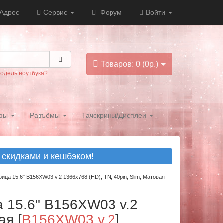
Адрес
Сервис
Форум
Войти
Товаров: 0 (0р.)
модель ноутбука?
фы
Разъёмы
Тачскрины/Дисплеи
скидками и кешбэком!
ица 15.6" B156XW03 v.2 1366x768 (HD), TN, 40pin, Slim, Матовая
а 15.6" B156XW03 v.2
вая
[
B156XW03 v.2
]