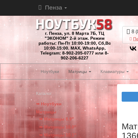
Пенза
8 (
г. Пенза, ул. 8 Марта 7Б, ТЦ
"ЭКОНОМ" 2-й этаж. Режим
Пе
работы: Пн-Пт 10:00-19:00, Сб,Вс
10:00-15:00. MAX, WhatsApp,
Telegram: 8-902-205-0777 или 8-
902-206-6227
Ноутбуки
Матрицы
Клавиатуры
Каталог
➥ Ноутбуки
Матрицы
➥ Матрицы 8.9"
Мат
➥ Матрицы 10.0"
136
➥ Матрицы 10.1"