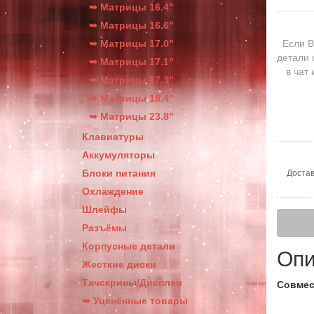
➥ Матрицы 16.4"
➥ Матрицы 16.6"
➥ Матрицы 17.0"
Если В
детали 
➥ Матрицы 17.1"
в чат
➥ Матрицы 17.3"
➥ Матрицы 18.4"
➥ Матрицы 23.8"
Клавиатуры
Аккумуляторы
Блоки питания
Достав
Охлаждение
Шлейфы
Разъёмы
Корпусные детали
Опи
Жесткие диски
Тачскрины/Дисплеи
Совмес
➥ Уценённые товары