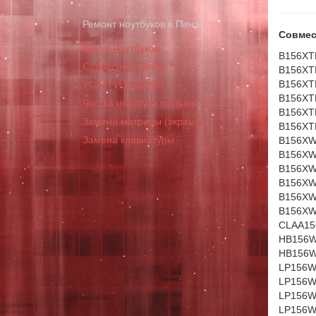
Ремонт ноутбуков в Пензе
Совмес
Выкуп ноутбуков
B156XT
Сервисный центр
B156XT
B156XT
УСЛУГИ И ЦЕНЫ
B156XT
Чистка ноутбука от пыли
B156XT
Замена матрицы (экрана)
B156XT
Замена клавиатуры
B156XW
B156XW
B156XW
B156XW
B156XW
B156XW
CLAA15
HB156W
HB156W
LP156W
LP156W
LP156W
LP156W