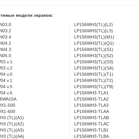
тимые модели экранов:
N03.0
LP156WH3(TL)(L2)
N03.2
LP156WH3(TL)(L3)
N03.4
LP156WH3(TL)(M1)
N04.2
LP156WH3(TL)(Q1)
N04.3
LP156WH3(TL)(S1)
N05.0
LP156WH3(TL)(S2)
03 v.1
LP156WH3(TL)(S3)
03 v.2
LP156WH3(TL)(SA)
04 v.0
LP156WH3(TL)(T1)
04 v.1
LP156WH3(TL)(T2)
04 v.5
LP156WH3(TL)(TB)
04 v.6
LP156WH3-TLA1
6WA15A
LP156WH3-TLA2
X1-500
LP156WH3-TLA3
X1-600
LP156WH3-TLAA
H3 (TL)(A1)
LP156WH3-TLAB
H3 (TL)(A2)
LP156WH3-TLAC
H3 (TL)(A3)
LP156WH3-TLB1
H3 (TL)(AA)
LP156WH3-TLBA