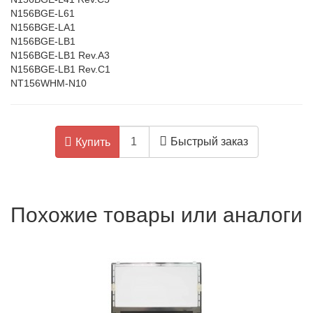
N156BGE-L61
N156BGE-LA1
N156BGE-LB1
N156BGE-LB1 Rev.A3
N156BGE-LB1 Rev.C1
NT156WHM-N10
Быстрый заказ
Купить
Похожие товары или аналоги