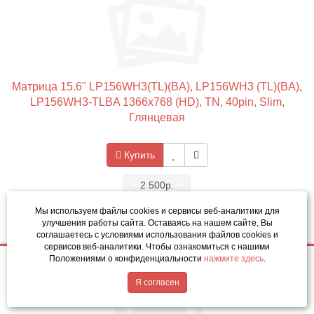
Матрица 15.6" LP156WH3(TL)(BA), LP156WH3 (TL)(BA),
LP156WH3-TLBA 1366x768 (HD), TN, 40pin, Slim,
Глянцевая
Купить
•
2 500р.
•
Код товара: 3560-01
Мы используем файлы cookies и сервисы веб-аналитики
для
улучшения работы сайта. Оставаясь на нашем сайте, Вы
соглашаетесь с условиями использования файлов cookies и
сервисов веб-аналитики. Чтобы ознакомиться с нашими
Положениями о конфиденциальности
нажмите здесь
.
2 500р.
Купить
Написать в MAX
Обратный звонок
Я согласен