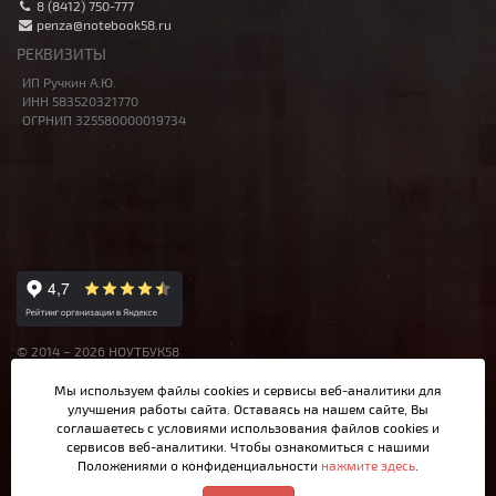
8 (8412) 750-777
penza@notebook58.ru
РЕКВИЗИТЫ
ИП Ручкин А.Ю.
ИНН 583520321770
ОГРНИП 325580000019734
© 2014 – 2026 НОУТБУК58
Данный сайт носит исключительно информационный характер,
Мы используем файлы cookies и сервисы веб-аналитики
для
материалы и цены на сайте не являются публичной офертой,
улучшения работы сайта. Оставаясь на нашем сайте, Вы
определяемой Ст.437 ГК РФ.
соглашаетесь с условиями использования файлов cookies и
сервисов веб-аналитики. Чтобы ознакомиться с нашими
Положениями о конфиденциальности
нажмите здесь
.
Написать в MAX