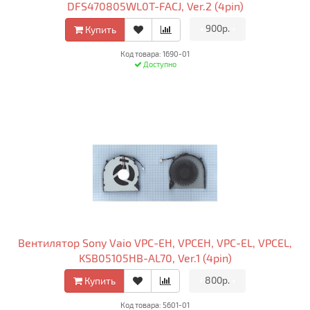
DFS470805WL0T-FACJ, Ver.2 (4pin)
•
900р.
•
Купить
Код товара: 1690-01
Доступно
Вентилятор Sony Vaio VPC-EH, VPCEH, VPC-EL, VPCEL,
KSB05105HB-AL70, Ver.1 (4pin)
•
800р.
•
Купить
Код товара: 5601-01