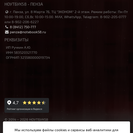
НОУТБУК58 - ПЕНЗА
г. Пенза, ул. 8 Марта 7Б, ТЦ "ЭКОНОМ" 2-й этаж. Режим работы: Пн-Пт
10:00-19:00, Сб,Вс 10:00-15:00. MAX, WhatsApp, Telegram: 8-902-205-0777
или 8-902-206-6227
8 (8412) 750-777
penza@notebook58.ru
РЕКВИЗИТЫ
ИП Ручкин А.Ю.
ИНН 583520321770
ОГРНИП 325580000019734
© 2014 – 2026 НОУТБУК58
Данный сайт носит исключительно информационный характер,
Мы используем файлы cookies и сервисы веб-аналитики
для
материалы и цены на сайте не являются публичной офертой,