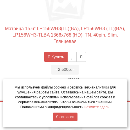
Матрица 15.6" LP156WH3(TL)(BA), LP156WH3 (TL)(BA),
LP156WH3-TLBA 1366x768 (HD), TN, 40pin, Slim,
Глянцевая
Купить
•
2 500р.
•
Код товара: 3560-01
Мы используем файлы cookies и сервисы веб-аналитики
для
улучшения работы сайта. Оставаясь на нашем сайте, Вы
соглашаетесь с условиями использования файлов cookies и
сервисов веб-аналитики. Чтобы ознакомиться с нашими
Положениями о конфиденциальности
нажмите здесь
.
2 500р.
Купить
Написать в MAX
Обратный звонок
Я согласен