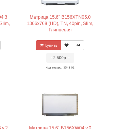
4.3
Матрица 15.6" B156XTN05.0
Slim,
1366x768 (HD), TN, 40pin, Slim,
Глянцевая
Купить
•
2 500р.
•
Код товара: 3543-01
 v.2
Матрица 15.6" B156XW04 v.0