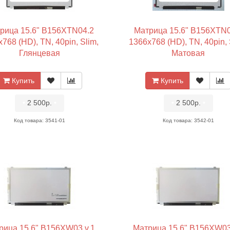
рица 15.6" B156XTN04.2
Матрица 15.6" B156XTN0
768 (HD), TN, 40pin, Slim,
1366x768 (HD), TN, 40pin, 
Глянцевая
Матовая
Купить
Купить
•
2 500р.
•
•
2 500р.
•
Код товара: 3541-01
Код товара: 3542-01
рица 15.6" B156XW03 v.1
Матрица 15.6" B156XW03