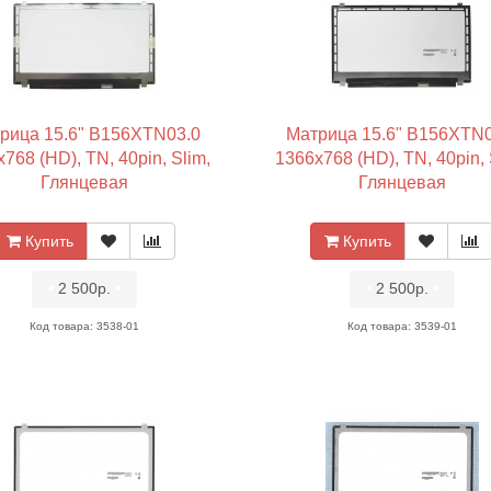
рица 15.6" B156XTN03.0
Матрица 15.6" B156XTN0
768 (HD), TN, 40pin, Slim,
1366x768 (HD), TN, 40pin, 
Глянцевая
Глянцевая
Купить
Купить
•
2 500р.
•
•
2 500р.
•
Код товара: 3538-01
Код товара: 3539-01