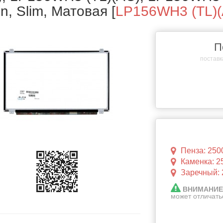
in, Slim, Матовая
[
LP156WH3 (TL)(
П
поставка
Пенза: 250
Каменка: 2
Заречный: 
ВНИМАНИЕ
может отличать