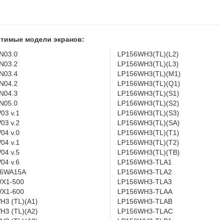
тимые модели экранов:
N03.0
LP156WH3(TL)(L2)
N03.2
LP156WH3(TL)(L3)
N03.4
LP156WH3(TL)(M1)
N04.2
LP156WH3(TL)(Q1)
N04.3
LP156WH3(TL)(S1)
N05.0
LP156WH3(TL)(S2)
03 v.1
LP156WH3(TL)(S3)
03 v.2
LP156WH3(TL)(SA)
04 v.0
LP156WH3(TL)(T1)
04 v.1
LP156WH3(TL)(T2)
04 v.5
LP156WH3(TL)(TB)
04 v.6
LP156WH3-TLA1
6WA15A
LP156WH3-TLA2
X1-500
LP156WH3-TLA3
X1-600
LP156WH3-TLAA
H3 (TL)(A1)
LP156WH3-TLAB
H3 (TL)(A2)
LP156WH3-TLAC