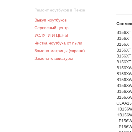
Ремонт ноутбуков в Пензе
Выкуп ноутбуков
Совмес
Сервисный центр
B156XT
УСЛУГИ И ЦЕНЫ
B156XT
Чистка ноутбука от пыли
B156XT
B156XT
Замена матрицы (экрана)
B156XT
Замена клавиатуры
B156XT
B156XW
B156XW
B156XW
B156XW
B156XW
B156XW
CLAA15
HB156W
HB156W
LP156W
LP156W