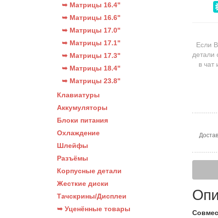
➥ Матрицы 16.4"
➥ Матрицы 16.6"
➥ Матрицы 17.0"
➥ Матрицы 17.1"
Если В
детали 
➥ Матрицы 17.3"
в чат
➥ Матрицы 18.4"
➥ Матрицы 23.8"
Клавиатуры
Аккумуляторы
Блоки питания
Охлаждение
Достав
Шлейфы
Разъёмы
Корпусные детали
Жесткие диски
Опи
Тачскрины/Дисплеи
➥ Уценённые товары
Совмес