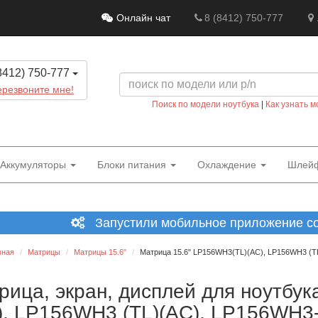
Онлайн чат
8 (8412) 750-777
8412) 750-777
резвоните мне!
Поиск по модели ноутбука
|
Как узнать м
Аккумуляторы
Блоки питания
Охлаждение
Шлей
Запустили мобильное приложение со 
вная
Матрицы
Матрицы 15.6"
Матрица 15.6" LP156WH3(TL)(AC), LP156WH3 (TL
рица, экран, дисплей для ноутбук
), LP156WH3 (TL)(AC), LP156WH3-