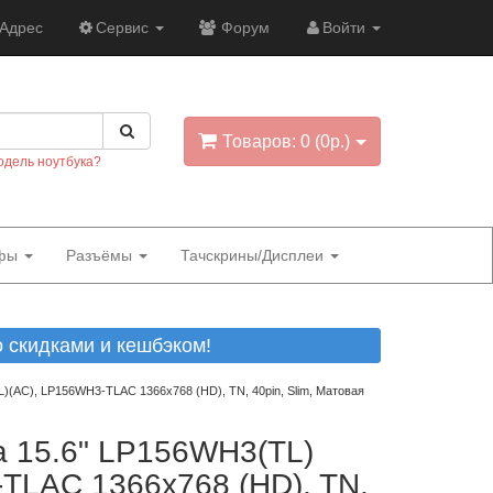
Адрес
Сервис
Форум
Войти
Товаров: 0 (0р.)
одель ноутбука?
фы
Разъёмы
Тачскрины/Дисплеи
скидками и кешбэком!
)(AC), LP156WH3-TLAC 1366x768 (HD), TN, 40pin, Slim, Матовая
а 15.6" LP156WH3(TL)
TLAC 1366x768 (HD), TN,