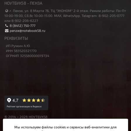
НОУТБУК58 - ПЕНЗА
г. Пенза, ул. 8 Марта 7Б, ТЦ "ЭКОНОМ" 2-й этаж. Режим работы: Пн-Пт
10:00-19:00, Сб,Вс 10:00-15:00. MAX, WhatsApp, Telegram: 8-902-205-0777
или 8-902-206-6227
8 (8412) 750-777
penza@notebook58.ru
РЕКВИЗИТЫ
ИП Ручкин А.Ю.
ИНН 583520321770
ОГРНИП 325580000019734
© 2014 – 2026 НОУТБУК58
Данный сайт носит исключительно информационный характер,
Мы используем файлы cookies и сервисы веб-аналитики
для
материалы и цены на сайте не являются публичной офертой,