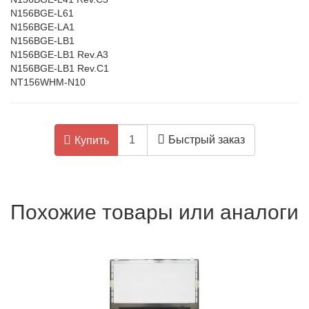
N156BGE-L61
N156BGE-LA1
N156BGE-LB1
N156BGE-LB1 Rev.A3
N156BGE-LB1 Rev.C1
NT156WHM-N10
Быстрый заказ
Купить
Похожие товары или аналоги