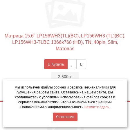
Матрица 15.6" LP156WH3(TL)(BC), LP156WH3 (TL)(BC),
LP156WH3-TLBC 1366x768 (HD), TN, 40pin, Slim,
Матовая
Купить
•
2 500р.
•
Код товара: 3561-01
Мы используем файлы cookies и сервисы веб-аналитики
для
улучшения работы сайта. Оставаясь на нашем сайте, Вы
соглашаетесь с условиями использования файлов cookies и
сервисов веб-аналитики. Чтобы ознакомиться с нашими
Положениями о конфиденциальности
нажмите здесь
.
2 500р.
Купить
Написать в MAX
Обратный звонок
Я согласен