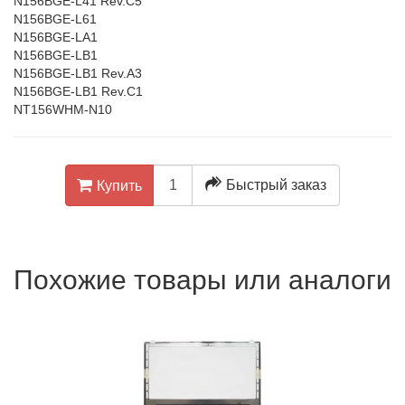
N156BGE-L41 Rev.C5
N156BGE-L61
N156BGE-LA1
N156BGE-LB1
N156BGE-LB1 Rev.A3
N156BGE-LB1 Rev.C1
NT156WHM-N10
Быстрый заказ
Купить
Похожие товары или аналоги