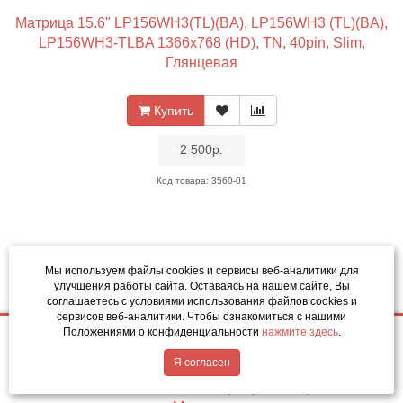
Матрица 15.6" LP156WH3(TL)(BA), LP156WH3 (TL)(BA),
LP156WH3-TLBA 1366x768 (HD), TN, 40pin, Slim,
Глянцевая
Купить
•
2 500р.
•
Код товара: 3560-01
Мы используем файлы cookies и сервисы веб-аналитики
для
улучшения работы сайта. Оставаясь на нашем сайте, Вы
соглашаетесь с условиями использования файлов cookies и
сервисов веб-аналитики. Чтобы ознакомиться с нашими
Положениями о конфиденциальности
нажмите здесь
.
2 500р.
Купить
Написать в MAX
Обратный звонок
Я согласен
Матрица 15.6" LP156WH3(TL)(BC), LP156WH3 (TL)(BC),
LP156WH3-TLBC 1366x768 (HD), TN, 40pin, Slim,