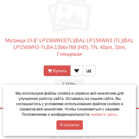
Матрица 15.6" LP156WH3(TL)(BA), LP156WH3 (TL)(BA),
LP156WH3-TLBA 1366x768 (HD), TN, 40pin, Slim,
Глянцевая
Купить
•
2 500р.
•
Мы используем файлы cookies и сервисы веб-аналитики
для
Код товара: 3560-01
улучшения работы сайта. Оставаясь на нашем сайте, Вы
соглашаетесь с условиями использования файлов cookies и
сервисов веб-аналитики. Чтобы ознакомиться с нашими
Положениями о конфиденциальности
нажмите здесь
.
2 500р.
Купить
Написать в MAX
Обратный звонок
Я согласен