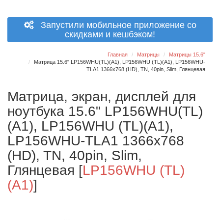
Запустили мобильное приложение со
скидками и кешбэком!
Главная
Матрицы
Матрицы 15.6"
Матрица 15.6" LP156WHU(TL)(A1), LP156WHU (TL)(A1), LP156WHU-
TLA1 1366x768 (HD), TN, 40pin, Slim, Глянцевая
Матрица, экран, дисплей для
ноутбука 15.6" LP156WHU(TL)
(A1), LP156WHU (TL)(A1),
LP156WHU-TLA1 1366x768
(HD), TN, 40pin, Slim,
Глянцевая
[
LP156WHU (TL)
(A1)
]