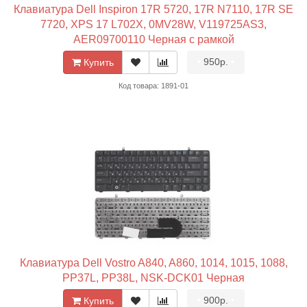
Клавиатура Dell Inspiron 17R 5720, 17R N7110, 17R SE
7720, XPS 17 L702X, 0MV28W, V119725AS3,
AER09700110 Черная с рамкой
•
950р.
•
Купить
Код товара: 1891-01
Клавиатура Dell Vostro A840, A860, 1014, 1015, 1088,
PP37L, PP38L, NSK-DCK01 Черная
•
900р.
•
Купить