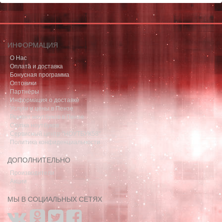
ИНФОРМАЦИЯ
О Нас
Оплата и доставка
Бонусная программа
Оптовики
Партнёры
Информация о доставке
Услуги и цены в Пензе
Ремонт ноутбуков в Пензе
Скупка ноутбуков
Сервисный центр "НОУТБУК58"
Политика конфиденциальности
ДОПОЛНИТЕЛЬНО
Производители
Акции
МЫ В СОЦИАЛЬНЫХ СЕТЯХ