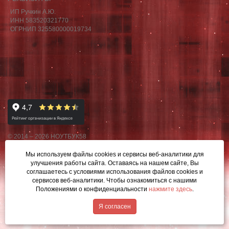
ИП Ручкин А.Ю.
ИНН 583520321770
ОГРНИП 325580000019734
© 2014 – 2026 НОУТБУК58
Данный сайт носит исключительно информационный характер,
Мы используем файлы cookies и сервисы веб-аналитики
для
материалы и цены на сайте не являются публичной офертой,
улучшения работы сайта. Оставаясь на нашем сайте, Вы
определяемой Ст.437 ГК РФ.
соглашаетесь с условиями использования файлов cookies и
сервисов веб-аналитики. Чтобы ознакомиться с нашими
Положениями о конфиденциальности
нажмите здесь
.
Написать в MAX
Я согласен