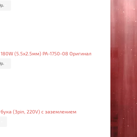
0р.
•
, 180W (5.5x2.5мм) PA-1750-08 Оригинал
0р.
•
бука (3pin, 220V) с заземлением
.
•