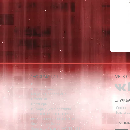
ИНФОРМАЦИЯ
МЫ В С
О Нас
Оплата и доставка
Бонусная программа
Оптовики
СЛУЖБ
Партнёры
Связать
Информация о доставке
Карта с
Услуги и цены в Пензе
Ремонт ноутбуков в Пензе
ПРИНИМ
Скупка ноутбуков
Сервисный центр "НОУТБУК58"