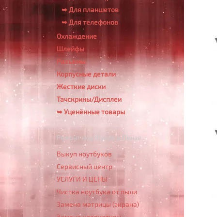
➥ Для планшетов
➥ Для телефонов
Охлаждение
Шлейфы
Разъёмы
Корпусные детали
Жесткие диски
Тачскрины/Дисплеи
➥ Уценённые товары
Ремонт ноутбуков в Пензе
Выкуп ноутбуков
Сервисный центр
УСЛУГИ И ЦЕНЫ
Чистка ноутбука от пыли
Замена матрицы (экрана)
Замена клавиатуры