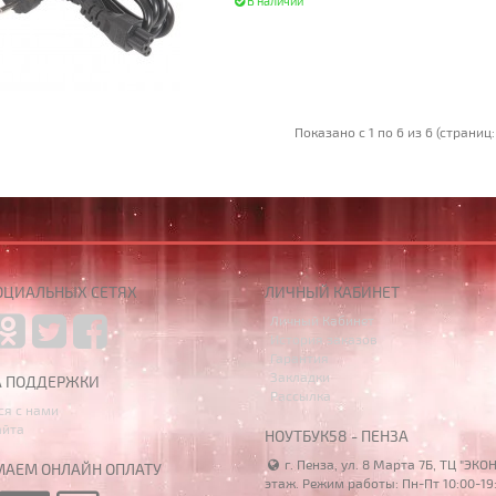
В наличии
Показано с 1 по 6 из 6 (страниц:
ОЦИАЛЬНЫХ СЕТЯХ
ЛИЧНЫЙ КАБИНЕТ
Личный Кабинет
История заказов
Гарантия
Закладки
А ПОДДЕРЖКИ
Рассылка
ся с нами
айта
НОУТБУК58 - ПЕНЗА
г. Пенза, ул. 8 Марта 7Б, ТЦ "ЭКО
АЕМ ОНЛАЙН ОПЛАТУ
этаж. Режим работы: Пн-Пт 10:00-19: