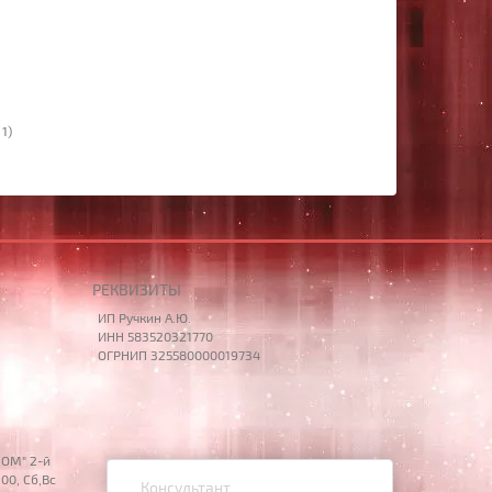
 1)
РЕКВИЗИТЫ
ИП Ручкин А.Ю.
ИНН 583520321770
ОГРНИП 325580000019734
НОМ" 2-й
00, Сб,Вс
Консультант