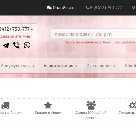
Онлайн чат
8 (8412) 750-777
8412) 750-777
резвоните мне!
Поиск по модели ноутбука
|
Как узнать м
Аккумуляторы
Блоки питания
Охлаждение
Шле
ка по России
Скидки и Акции
Дарим 100 рублей
Сервисны
Всем!!!