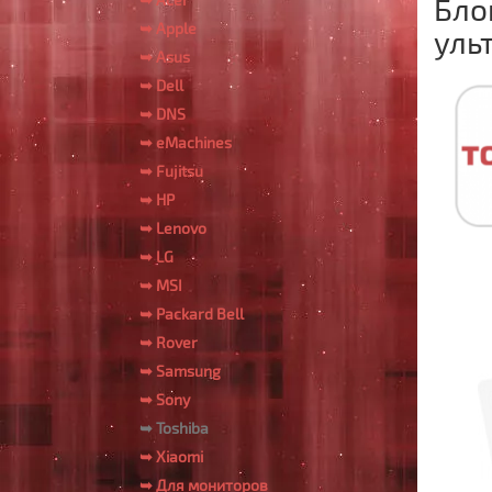
Бло
➥ Apple
уль
➥ Asus
➥ Dell
➥ DNS
➥ eMachines
➥ Fujitsu
➥ HP
➥ Lenovo
➥ LG
➥ MSI
➥ Packard Bell
➥ Rover
➥ Samsung
➥ Sony
➥ Toshiba
➥ Xiaomi
➥ Для мониторов