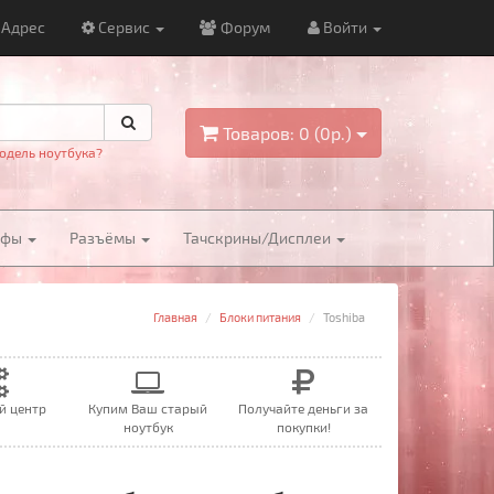
Адрес
Сервис
Форум
Войти
Товаров: 0 (0р.)
одель ноутбука?
йфы
Разъёмы
Тачскрины/Дисплеи
Главная
Блоки питания
Toshiba
й центр
Купим Ваш старый
Получайте деньги за
ноутбук
покупки!