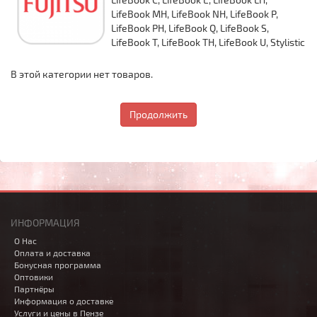
LifeBook MH, LifeBook NH, LifeBook P,
LifeBook PH, LifeBook Q, LifeBook S,
LifeBook T, LifeBook TH, LifeBook U, Stylistic
В этой категории нет товаров.
Продолжить
ИНФОРМАЦИЯ
О Нас
Оплата и доставка
Бонусная программа
Оптовики
Партнёры
Информация о доставке
Услуги и цены в Пензе