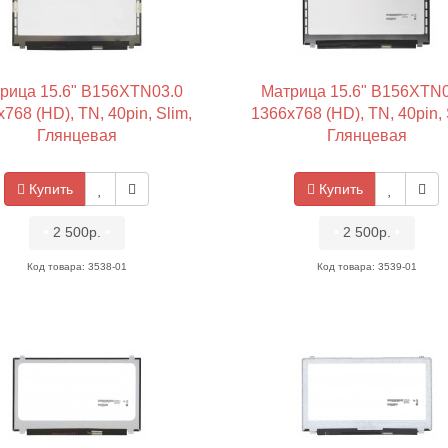
рица 15.6" B156XTN03.0
Матрица 15.6" B156XTN0
768 (HD), TN, 40pin, Slim,
1366x768 (HD), TN, 40pin, 
Глянцевая
Глянцевая
Купить
Купить
•
2 500р.
•
•
2 500р.
•
Код товара: 3538-01
Код товара: 3539-01