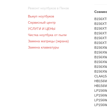
Ремонт ноутбуков в Пензе
Совмес
Выкуп ноутбуков
B156XT
Сервисный центр
B156XT
B156XT
УСЛУГИ И ЦЕНЫ
B156XT
Чистка ноутбука от пыли
B156XT
Замена матрицы (экрана)
B156XT
Замена клавиатуры
B156XW
B156XW
B156XW
B156XW
B156XW
B156XW
CLAA15
HB156W
HB156W
LP156W
LP156W
LP156W
LP156W