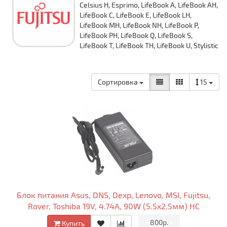
Celsius H, Esprimo, LifeBook A, LifeBook AH,
LifeBook C, LifeBook E, LifeBook LH,
LifeBook MH, LifeBook NH, LifeBook P,
LifeBook PH, LifeBook Q, LifeBook S,
LifeBook T, LifeBook TH, LifeBook U, Stylistic
Сортировка
15
Блок питания Asus, DNS, Dexp, Lenovo, MSI, Fujitsu,
Rover, Toshiba 19V, 4.74A, 90W (5.5x2.5мм) HC
•
800р.
•
Купить