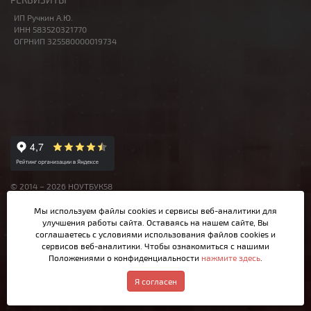
ИП Ручкин А.Ю.
ИНН 583520321770
ОГРНИП 325580000019734
© 2014 – 2026 НОУТБУК58
Данный сайт носит исключительно информационный характер,
Мы используем файлы cookies и сервисы веб-аналитики
для
материалы и цены на сайте не являются публичной офертой,
улучшения работы сайта. Оставаясь на нашем сайте, Вы
определяемой Ст.437 ГК РФ.
соглашаетесь с условиями использования файлов cookies и
сервисов веб-аналитики. Чтобы ознакомиться с нашими
Положениями о конфиденциальности
нажмите здесь
.
Написать в MAX
Я согласен