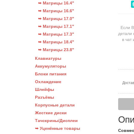
➥ Матрицы 16.4"
➥ Матрицы 16.6"
➥ Матрицы 17.0"
➥ Матрицы 17.1"
Если В
детали 
➥ Матрицы 17.3"
в чат
➥ Матрицы 18.4"
➥ Матрицы 23.8"
Клавиатуры
Аккумуляторы
Блоки питания
Охлаждение
Достав
Шлейфы
Разъёмы
Корпусные детали
Жесткие диски
Опи
Тачскрины/Дисплеи
➥ Уценённые товары
Совмес