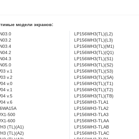
тимые модели экранов:
N03.0
LP156WH3(TL)(L2)
N03.2
LP156WH3(TL)(L3)
N03.4
LP156WH3(TL)(M1)
N04.2
LP156WH3(TL)(Q1)
N04.3
LP156WH3(TL)(S1)
N05.0
LP156WH3(TL)(S2)
03 v.1
LP156WH3(TL)(S3)
03 v.2
LP156WH3(TL)(SA)
04 v.0
LP156WH3(TL)(T1)
04 v.1
LP156WH3(TL)(T2)
04 v.5
LP156WH3(TL)(TB)
04 v.6
LP156WH3-TLA1
6WA15A
LP156WH3-TLA2
X1-500
LP156WH3-TLA3
X1-600
LP156WH3-TLAA
H3 (TL)(A1)
LP156WH3-TLAB
H3 (TL)(A2)
LP156WH3-TLAC