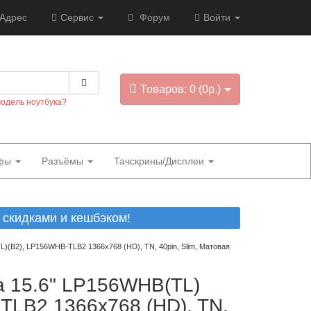
Адрес
Сервис
Форум
Войти
Товаров: 0 (0р.)
модель ноутбука?
фы
Разъёмы
Тачскрины/Дисплеи
скидками и кешбэком!
)(B2), LP156WHB-TLB2 1366x768 (HD), TN, 40pin, Slim, Матовая
ка 15.6" LP156WHB(TL)
TLB2 1366x768 (HD), TN,