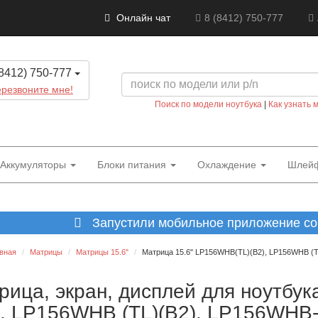
Онлайн чат
8 (8412) 750-777
8412) 750-777
резвоните мне!
Поиск по модели ноутбука
|
Как узнать 
Аккумуляторы
Блоки питания
Охлаждение
Шлей
Запустили мобильное приложение со 
вная
Матрицы
Матрицы 15.6"
Матрица 15.6" LP156WHB(TL)(B2), LP156WHB (TL
рица, экран, дисплей для ноутбу
), LP156WHB (TL)(B2), LP156WHB-