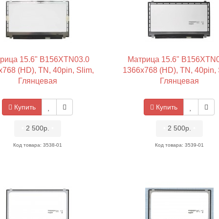
рица 15.6" B156XTN03.0
Матрица 15.6" B156XTN0
768 (HD), TN, 40pin, Slim,
1366x768 (HD), TN, 40pin, 
Глянцевая
Глянцевая
Купить
Купить
•
2 500р.
•
•
2 500р.
•
Код товара: 3538-01
Код товара: 3539-01