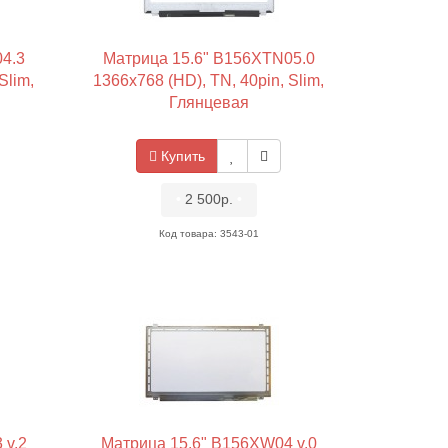
4.3
Матрица 15.6" B156XTN05.0
Slim,
1366x768 (HD), TN, 40pin, Slim,
Глянцевая
Купить
•
2 500р.
•
Код товара: 3543-01
 v.2
Матрица 15.6" B156XW04 v.0