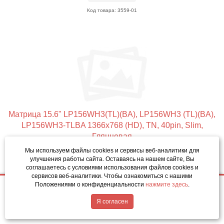
Код товара: 3559-01
Матрица 15.6" LP156WH3(TL)(BA), LP156WH3 (TL)(BA),
LP156WH3-TLBA 1366x768 (HD), TN, 40pin, Slim,
Глянцевая
Мы используем файлы cookies и сервисы веб-аналитики
для
улучшения работы сайта. Оставаясь на нашем сайте, Вы
Купить
соглашаетесь с условиями использования файлов cookies и
сервисов веб-аналитики. Чтобы ознакомиться с нашими
•
2 500р.
•
Положениями о конфиденциальности
нажмите здесь
.
2 500р.
Купить
Написать в MAX
Обратный звонок
Я согласен
Код товара: 3560-01