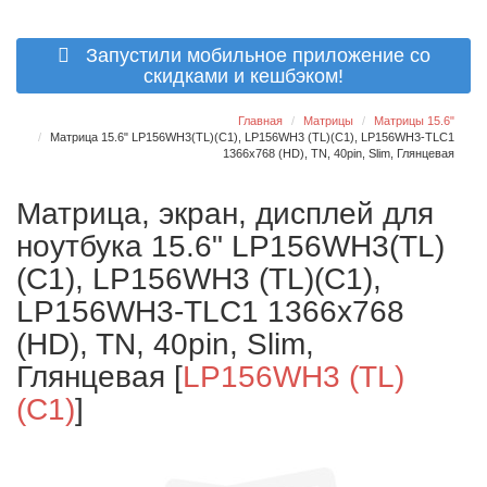
Запустили мобильное приложение со
скидками и кешбэком!
Главная
Матрицы
Матрицы 15.6"
Матрица 15.6" LP156WH3(TL)(C1), LP156WH3 (TL)(C1), LP156WH3-TLC1
1366x768 (HD), TN, 40pin, Slim, Глянцевая
Матрица, экран, дисплей для
ноутбука 15.6" LP156WH3(TL)
(C1), LP156WH3 (TL)(C1),
LP156WH3-TLC1 1366x768
(HD), TN, 40pin, Slim,
Глянцевая
[
LP156WH3 (TL)
(C1)
]