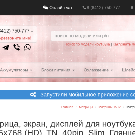
Онлайн чат
8 (8412) 750-777
8412) 750-777
резвоните мне!
Поиск по модели ноутбука
|
Как узнать м
Аккумуляторы
Блоки питания
Охлаждение
Шлей
Запустили мобильное приложение со 
Главная
Матрицы
Матрицы 15.6"
Матри
рица, экран, дисплей для ноутбук
6x768 (HD), TN, 40pin, Slim, Глянц