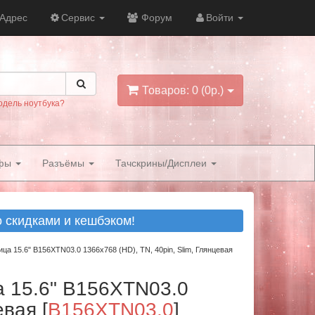
Адрес
Сервис
Форум
Войти
Товаров: 0 (0р.)
одель ноутбука?
фы
Разъёмы
Тачскрины/Дисплеи
скидками и кешбэком!
ца 15.6" B156XTN03.0 1366x768 (HD), TN, 40pin, Slim, Глянцевая
а 15.6" B156XTN03.0
евая
[
B156XTN03.0
]