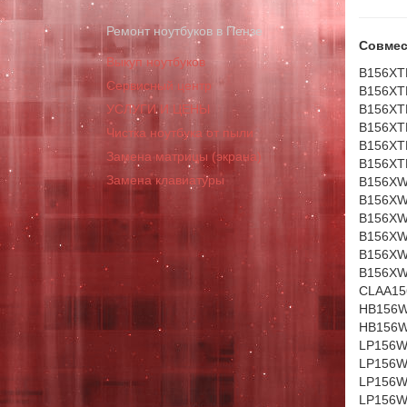
Ремонт ноутбуков в Пензе
Совмес
Выкуп ноутбуков
B156XT
Сервисный центр
B156XT
УСЛУГИ И ЦЕНЫ
B156XT
B156XT
Чистка ноутбука от пыли
B156XT
Замена матрицы (экрана)
B156XT
Замена клавиатуры
B156XW
B156XW
B156XW
B156XW
B156XW
B156XW
CLAA15
HB156W
HB156W
LP156W
LP156W
LP156W
LP156W