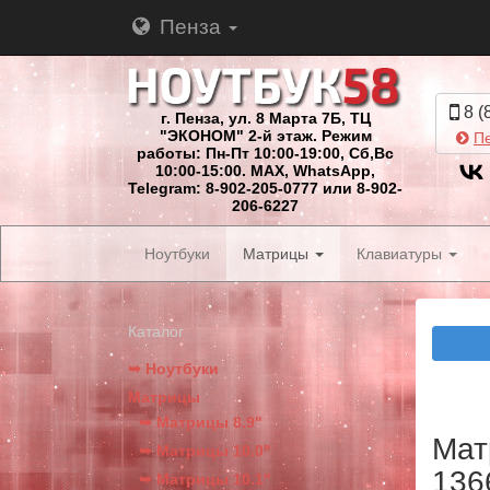
Пенза
8 (
г. Пенза, ул. 8 Марта 7Б, ТЦ
"ЭКОНОМ" 2-й этаж. Режим
Пе
работы: Пн-Пт 10:00-19:00, Сб,Вс
10:00-15:00. MAX, WhatsApp,
Telegram: 8-902-205-0777 или 8-902-
206-6227
Ноутбуки
Матрицы
Клавиатуры
Каталог
➥ Ноутбуки
Матрицы
➥ Матрицы 8.9"
Мат
➥ Матрицы 10.0"
136
➥ Матрицы 10.1"