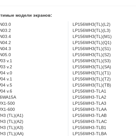
тимые модели экранов:
N03.0
LP156WH3(TL)(L2)
N03.2
LP156WH3(TL)(L3)
N03.4
LP156WH3(TL)(M1)
N04.2
LP156WH3(TL)(Q1)
N04.3
LP156WH3(TL)(S1)
N05.0
LP156WH3(TL)(S2)
03 v.1
LP156WH3(TL)(S3)
03 v.2
LP156WH3(TL)(SA)
04 v.0
LP156WH3(TL)(T1)
04 v.1
LP156WH3(TL)(T2)
04 v.5
LP156WH3(TL)(TB)
04 v.6
LP156WH3-TLA1
6WA15A
LP156WH3-TLA2
X1-500
LP156WH3-TLA3
X1-600
LP156WH3-TLAA
H3 (TL)(A1)
LP156WH3-TLAB
H3 (TL)(A2)
LP156WH3-TLAC
H3 (TL)(A3)
LP156WH3-TLB1
H3 (TL)(AA)
LP156WH3-TLBA