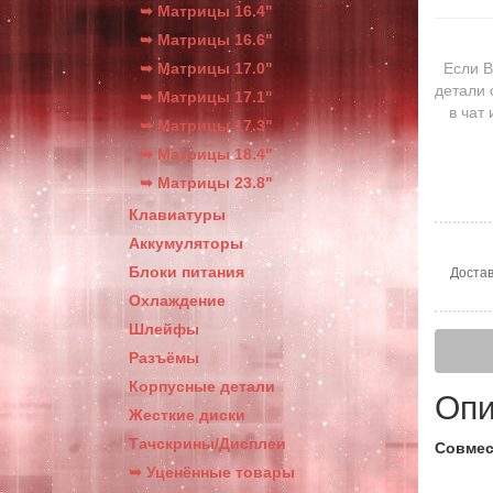
➥ Матрицы 16.4"
➥ Матрицы 16.6"
➥ Матрицы 17.0"
Если В
детали 
➥ Матрицы 17.1"
в чат
➥ Матрицы 17.3"
➥ Матрицы 18.4"
➥ Матрицы 23.8"
Клавиатуры
Аккумуляторы
Блоки питания
Достав
Охлаждение
Шлейфы
Разъёмы
Корпусные детали
Опи
Жесткие диски
Тачскрины/Дисплеи
Совмес
➥ Уценённые товары