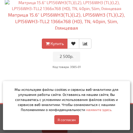
Матрица 15.6" LP156WH3(TL)(L2), LP156WH3 (TL)(L2),
LP156WH3-TLL2 1366x768 (HD), TN, 40pin, Slim,
Глянцевая
Купить
•
2 500р.
•
Код товара: 3565-01
Мы используем файлы cookies и сервисы веб-аналитики
для
улучшения работы сайта. Оставаясь на нашем сайте, Вы
Матрица 15.6" LP156WH3(TL)(L3), LP156WH3 (TL)(L3),
соглашаетесь с условиями использования файлов cookies и
LP156WH3-TLL3 1366x768 (HD), TN, 40pin, Slim,
сервисов веб-аналитики. Чтобы ознакомиться с нашими
Положениями о конфиденциальности
нажмите здесь
.
2 500р.
Купить
Матовая
Написать в MAX
Обратный звонок
Я согласен
Купить