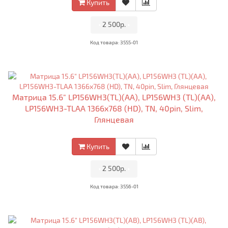
Купить
•
2 500р.
•
Код товара: 3555-01
Матрица 15.6" LP156WH3(TL)(AA), LP156WH3 (TL)(AA),
LP156WH3-TLAA 1366x768 (HD), TN, 40pin, Slim,
Глянцевая
Купить
•
2 500р.
•
Код товара: 3556-01