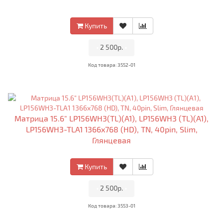
Купить
•
2 500р.
•
Код товара: 3552-01
Матрица 15.6" LP156WH3(TL)(A1), LP156WH3 (TL)(A1),
LP156WH3-TLA1 1366x768 (HD), TN, 40pin, Slim,
Глянцевая
Купить
•
2 500р.
•
Код товара: 3553-01