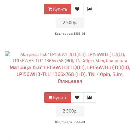
Купить
•
2 500р.
•
Код товара: 3563-01
Матрица 15.6" LP156WH3(TL)(L1), LP156WH3 (TL)(L1),
LP156WH3-TLL1 1366x768 (HD), TN, 40pin, Slim,
Глянцевая
Купить
•
2 500р.
•
Код товара: 3564-01