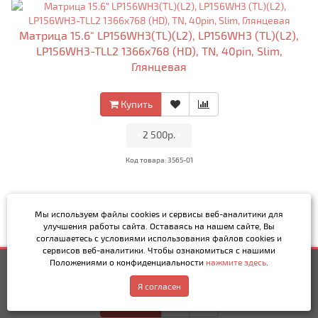
Матрица 15.6" LP156WH3(TL)(L2), LP156WH3 (TL)(L2),
LP156WH3-TLL2 1366x768 (HD), TN, 40pin, Slim,
Глянцевая
Купить
•
2 500р.
•
Код товара: 3565-01
Мы используем файлы cookies и сервисы веб-аналитики
для
улучшения работы сайта. Оставаясь на нашем сайте, Вы
Матрица 15.6" LP156WH3(TL)(L3), LP156WH3 (TL)(L3),
соглашаетесь с условиями использования файлов cookies и
LP156WH3-TLL3 1366x768 (HD), TN, 40pin, Slim,
сервисов веб-аналитики. Чтобы ознакомиться с нашими
Положениями о конфиденциальности
нажмите здесь
.
2 500р.
Купить
Матовая
Написать в MAX
Обратный звонок
Я согласен
Купить