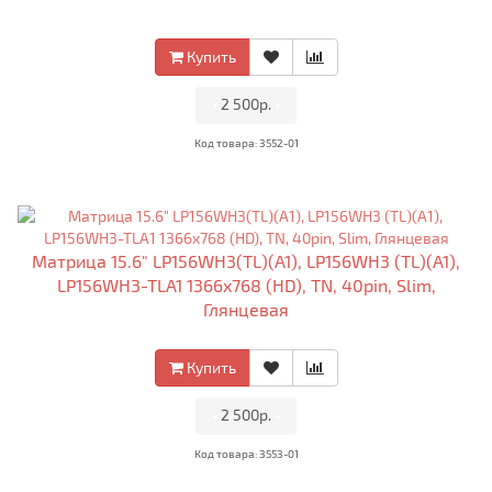
Купить
•
2 500р.
•
Код товара: 3552-01
Матрица 15.6" LP156WH3(TL)(A1), LP156WH3 (TL)(A1),
LP156WH3-TLA1 1366x768 (HD), TN, 40pin, Slim,
Глянцевая
Купить
•
2 500р.
•
Код товара: 3553-01