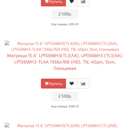
Купить
•
2 500р.
•
Код товара: 3555-01
Матрица 15.6" LP156WH3(TL)(AA), LP156WH3 (TL)(AA),
LP156WH3-TLAA 1366x768 (HD), TN, 40pin, Slim,
Глянцевая
Купить
•
2 500р.
•
Код товара: 3556-01