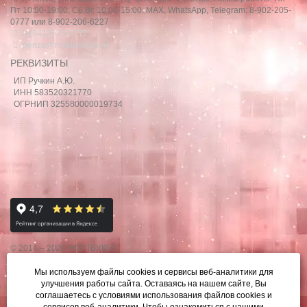
Пт 10:00-19:00, Сб,Вс 10:00-15:00. MAX, WhatsApp, Telegram: 8-902-205-
0777 или 8-902-206-6227
8 (8412) 750-777
penza@notebook58.ru
РЕКВИЗИТЫ
ИП Ручкин А.Ю.
ИНН 583520321770
ОГРНИП 325580000019734
© 2014 – 2026 НОУТБУК58
Данный сайт носит исключительно информационный характер,
Мы используем файлы cookies и сервисы веб-аналитики
для
материалы и цены на сайте не являются публичной офертой,
улучшения работы сайта. Оставаясь на нашем сайте, Вы
определяемой Ст.437 ГК РФ.
соглашаетесь с условиями использования файлов cookies и