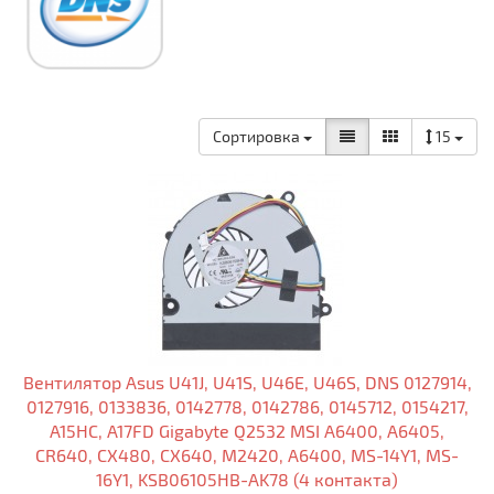
Сортировка
15
Вентилятор Asus U41J, U41S, U46E, U46S, DNS 0127914,
0127916, 0133836, 0142778, 0142786, 0145712, 0154217,
A15HC, A17FD Gigabyte Q2532 MSI A6400, A6405,
CR640, CX480, CX640, M2420, A6400, MS-14Y1, MS-
16Y1, KSB06105HB-AK78 (4 контакта)