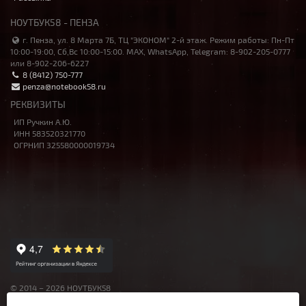
НОУТБУК58 - ПЕНЗА
г. Пенза, ул. 8 Марта 7Б, ТЦ "ЭКОНОМ" 2-й этаж. Режим работы: Пн-Пт
10:00-19:00, Сб,Вс 10:00-15:00. MAX, WhatsApp, Telegram: 8-902-205-0777
или 8-902-206-6227
8 (8412) 750-777
penza@notebook58.ru
РЕКВИЗИТЫ
ИП Ручкин А.Ю.
ИНН 583520321770
ОГРНИП 325580000019734
© 2014 – 2026 НОУТБУК58