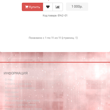
•
1 000р.
•
Купить
Код товара: 6142-01
Показано с 1 по 11 из 11 (страниц: 1)
ИНФОРМАЦИЯ
О Нас
Оплата и доставка
Бонусная программа
Оптовики
Партнёры
Информация о доставке
Услуги и цены в Пензе
Ремонт ноутбуков в Пензе