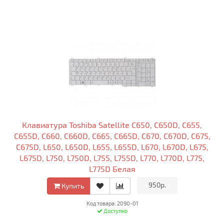
Клавиатура Toshiba Satellite C650, C650D, C655,
C655D, C660, C660D, C665, C665D, C670, C670D, C675,
C675D, L650, L650D, L655, L655D, L670, L670D, L675,
L675D, L750, L750D, L755, L755D, L770, L770D, L775,
L775D Белая
•
950р.
•
Купить
Код товара: 2090-01
Доступно