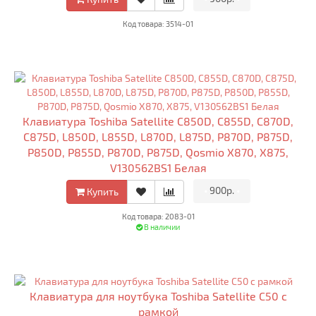
Код товара: 3514-01
Клавиатура Toshiba Satellite C850D, C855D, C870D,
C875D, L850D, L855D, L870D, L875D, P870D, P875D,
P850D, P855D, P870D, P875D, Qosmio X870, X875,
V130562BS1 Белая
•
900р.
•
Купить
Код товара: 2083-01
В наличии
Клавиатура для ноутбука Toshiba Satellite C50 с
рамкой