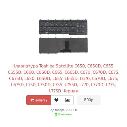
Клавиатура Toshiba Satellite C650, C650D, C655,
C655D, C660, C660D, C665, C665D, C670, C670D, C675,
C675D, L650, L650D, L655, L655D, L670, L670D, L675,
L675D, L750, L750D, L755, L755D, L770, L770D, L775,
L775D Черная
•
800р.
•
Купить
Код товара: 2088-01
В наличии