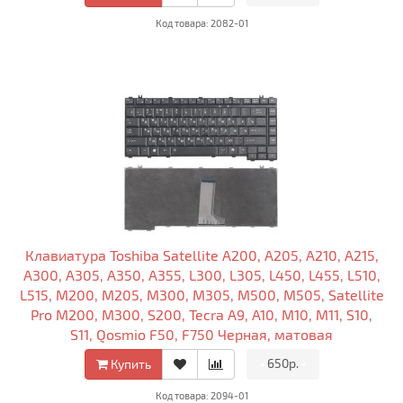
Код товара: 2082-01
Клавиатура Toshiba Satellite A200, A205, A210, A215,
A300, A305, A350, A355, L300, L305, L450, L455, L510,
L515, M200, M205, M300, M305, M500, M505, Satellite
Pro M200, M300, S200, Tecra A9, A10, M10, M11, S10,
S11, Qosmio F50, F750 Черная, матовая
•
650р.
•
Купить
Код товара: 2094-01