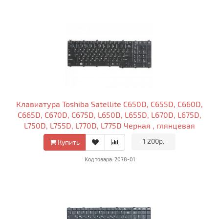
Клавиатура Toshiba Satellite C650D, C655D, C660D,
C665D, C670D, C675D, L650D, L655D, L670D, L675D,
L750D, L755D, L770D, L775D Черная , глянцевая
•
1 200р.
•
Купить
Код товара: 2078-01