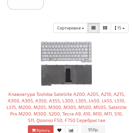
Сортировка
15
Клавиатура Toshiba Satellite A200, A205, A210, A215,
A300, A305, A350, A355, L300, L305, L450, L455, L510,
L515, M200, M205, M300, M305, M500, M505, Satellite
Pro M200, M300, S200, Tecra A9, A10, M10, M11, S10,
S11, Qosmio F50, F750 Серебристая
•
950р.
•
Купить