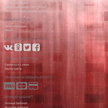
Скупка ноутбуков
Сервисный центр "НОУТБУК58"
Политика конфиденциальности
ДОПОЛНИТЕЛЬНО
Производители
Акции
МЫ В СОЦИАЛЬНЫХ СЕТЯХ
СЛУЖБА ПОДДЕРЖКИ
Связаться с нами
Карта сайта
ПРИНИМАЕМ ОНЛАЙН ОПЛАТУ
ЛИЧНЫЙ КАБИНЕТ
Личный Кабинет
История заказов