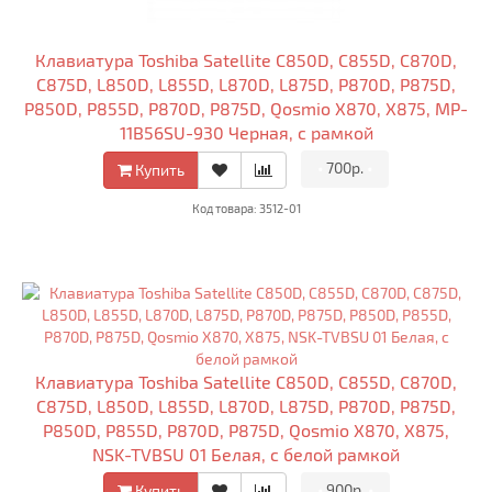
Клавиатура Toshiba Satellite C850D, C855D, C870D,
C875D, L850D, L855D, L870D, L875D, P870D, P875D,
P850D, P855D, P870D, P875D, Qosmio X870, X875, MP-
11B56SU-930 Черная, с рамкой
•
700р.
•
Купить
Код товара: 3512-01
Клавиатура Toshiba Satellite C850D, C855D, C870D,
C875D, L850D, L855D, L870D, L875D, P870D, P875D,
P850D, P855D, P870D, P875D, Qosmio X870, X875,
NSK-TVBSU 01 Белая, c белой рамкой
•
900р.
•
Купить