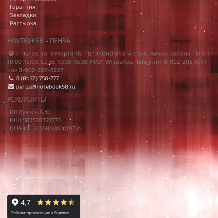
Гарантия
Закладки
Рассылка
НОУТБУК58 - ПЕНЗА
г. Пенза, ул. 8 Марта 7Б, ТЦ "ЭКОНОМ" 2-й этаж. Режим работы: Пн-Пт
10:00-19:00, Сб,Вс 10:00-15:00. MAX, WhatsApp, Telegram: 8-902-205-0777
или 8-902-206-6227
8 (8412) 750-777
penza@notebook58.ru
РЕКВИЗИТЫ
ИП Ручкин А.Ю.
ИНН 583520321770
ОГРНИП 325580000019734