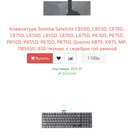
Клавиатура Toshiba Satellite C850D, C855D, C870D,
C875D, L850D, L855D, L870D, L875D, P870D, P875D,
P850D, P855D, P870D, P875D, Qosmio X870, X875, MP-
11B56SU-930 Черная, c серебристой рамкой
•
1 100р.
•
Купить
Код товара: 3513-01
Доступно