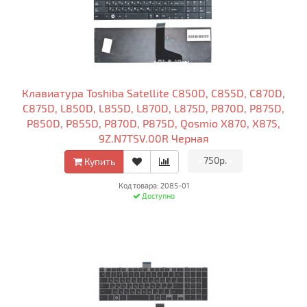
Клавиатура Toshiba Satellite C850D, C855D, C870D,
C875D, L850D, L855D, L870D, L875D, P870D, P875D,
P850D, P855D, P870D, P875D, Qosmio X870, X875,
9Z.N7TSV.00R Черная
•
750р.
•
Купить
Код товара: 2085-01
Доступно