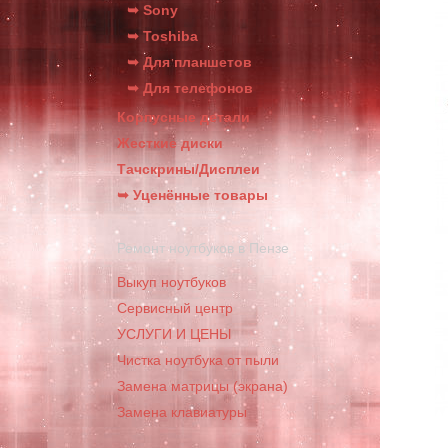
➥ Sony
➥ Toshiba
➥ Для планшетов
➥ Для телефонов
Корпусные детали
Жесткие диски
Тачскрины/Дисплеи
➥ Уценённые товары
Ремонт ноутбуков в Пензе
Выкуп ноутбуков
Сервисный центр
УСЛУГИ И ЦЕНЫ
Чистка ноутбука от пыли
Замена матрицы (экрана)
Замена клавиатуры