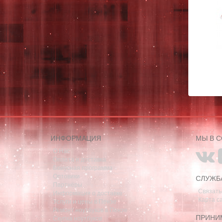
ИНФОРМАЦИЯ
МЫ В 
О Нас
Оплата и доставка
Бонусная программа
Оптовики
СЛУЖБ
Партнёры
Связать
Информация о доставке
Карта с
Услуги и цены в Пензе
Ремонт ноутбуков в Пензе
ПРИНИ
Скупка ноутбуков