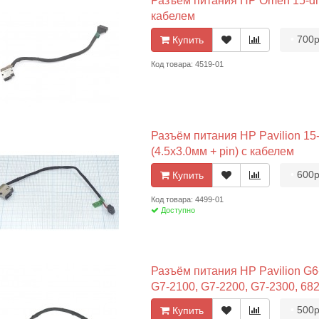
Разъём питания HP Omen 15-dh0
кабелем
•
700р
Купить
Код товара: 4519-01
Разъём питания HP Pavilion 15-
(4.5x3.0мм + pin) с кабелем
•
600р
Купить
Код товара: 4499-01
Доступно
Разъём питания HP Pavilion G6
G7-2100, G7-2200, G7-2300, 682
•
500р
Купить