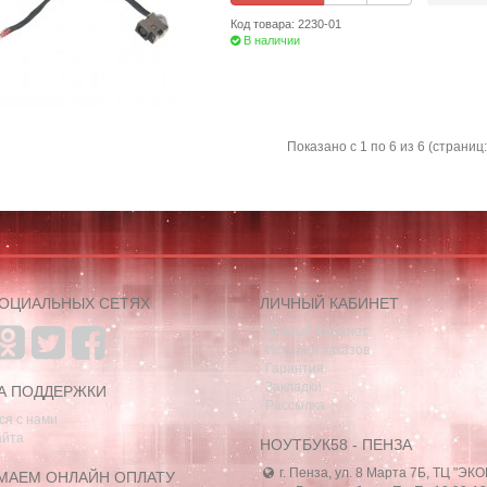
Код товара: 2230-01
В наличии
Показано с 1 по 6 из 6 (страниц:
СОЦИАЛЬНЫХ СЕТЯХ
ЛИЧНЫЙ КАБИНЕТ
Личный Кабинет
История заказов
Гарантия
Закладки
А ПОДДЕРЖКИ
Рассылка
ся с нами
айта
НОУТБУК58 - ПЕНЗА
г. Пенза, ул. 8 Марта 7Б, ТЦ "ЭК
МАЕМ ОНЛАЙН ОПЛАТУ