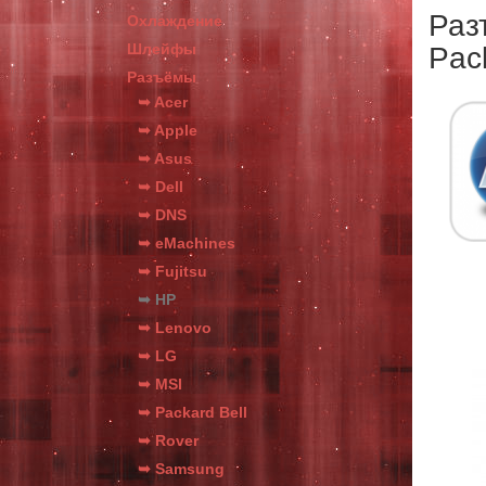
Раз
Охлаждение
Шлейфы
Pac
Разъёмы
➥ Acer
➥ Apple
➥ Asus
➥ Dell
➥ DNS
➥ eMachines
➥ Fujitsu
➥ HP
➥ Lenovo
➥ LG
➥ MSI
➥ Packard Bell
➥ Rover
➥ Samsung