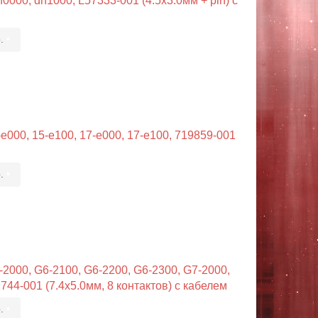
000, dh1000, L57333-001 (4.5x3.0мм + pin) с
.
•
e000, 15-e100, 17-e000, 17-e100, 719859-001
.
•
-2000, G6-2100, G6-2200, G6-2300, G7-2000,
744-001 (7.4x5.0мм, 8 контактов) с кабелем
.
•