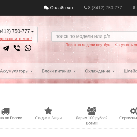
Онлайн чат
8 (8412) 750-777
8412) 750-777
резвоните мне!
Поиск по модели ноутбука
|
Как узнать м
Аккумуляторы
Блоки питания
Охлаждение
Шлей
ка по России
Скидки и Акции
Дарим 100 рублей
Сервисны
Всем!!!