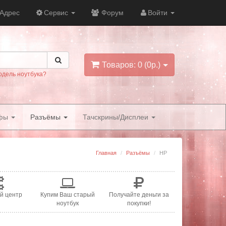
Адрес
Сервис
Форум
Войти
Товаров: 0 (0р.)
одель ноутбука?
фы
Разъёмы
Тачскрины/Дисплеи
Главная
Разъёмы
HP
й центр
Купим Ваш старый
Получайте деньги за
ноутбук
покупки!