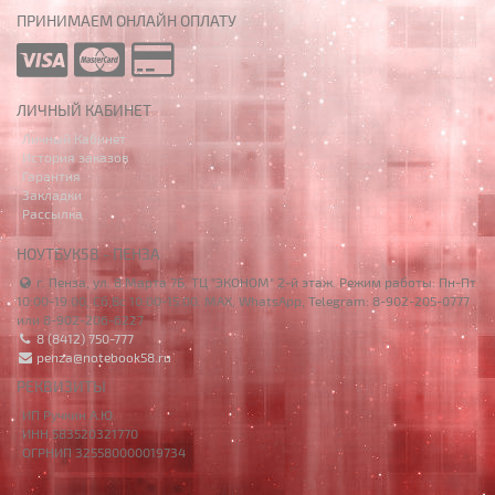
ПРИНИМАЕМ ОНЛАЙН ОПЛАТУ
ЛИЧНЫЙ КАБИНЕТ
Личный Кабинет
История заказов
Гарантия
Закладки
Рассылка
НОУТБУК58 - ПЕНЗА
г. Пенза, ул. 8 Марта 7Б, ТЦ "ЭКОНОМ" 2-й этаж. Режим работы: Пн-Пт
10:00-19:00, Сб,Вс 10:00-15:00. MAX, WhatsApp, Telegram: 8-902-205-0777
или 8-902-206-6227
8 (8412) 750-777
penza@notebook58.ru
РЕКВИЗИТЫ
ИП Ручкин А.Ю.
ИНН 583520321770
ОГРНИП 325580000019734