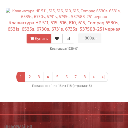
Клавиатура HP 511, 515, 516, 610, 615, Compaq 6530s,
6531s, 6535s, 6730s, 6731s, 6735s, 537583-251 черная
•
800р.
•
Купить
Код товара: 1929-01
1
2
3
4
5
6
7
8
>
>|
Показано с 1 по 15 из 118 (страниц: 8)
ИНФОРМАЦИЯ