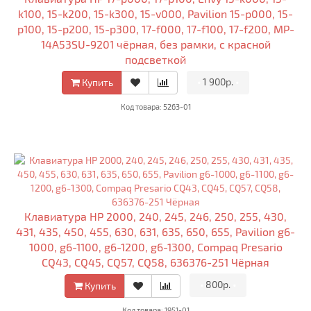
k100, 15-k200, 15-k300, 15-v000, Pavilion 15-p000, 15-
p100, 15-p200, 15-p300, 17-f000, 17-f100, 17-f200, MP-
14A53SU-9201 чёрная, без рамки, с красной
подсветкой
•
1 900р.
•
Купить
Код товара: 5263-01
Клавиатура HP 2000, 240, 245, 246, 250, 255, 430,
431, 435, 450, 455, 630, 631, 635, 650, 655, Pavilion g6-
1000, g6-1100, g6-1200, g6-1300, Compaq Presario
CQ43, CQ45, CQ57, CQ58, 636376-251 Чёрная
•
800р.
•
Купить
Код товара: 1951-01