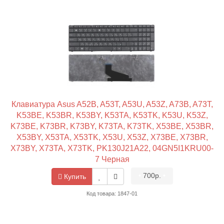
Клавиатура Asus A52B, A53T, A53U, A53Z, A73B, A73T,
K53BE, K53BR, K53BY, K53TA, K53TK, K53U, K53Z,
K73BE, K73BR, K73BY, K73TA, K73TK, X53BE, X53BR,
X53BY, X53TA, X53TK, X53U, X53Z, X73BE, X73BR,
X73BY, X73TA, X73TK, PK130J21A22, 04GN5I1KRU00-
7 Черная
•
700р.
•
Купить
Код товара: 1847-01