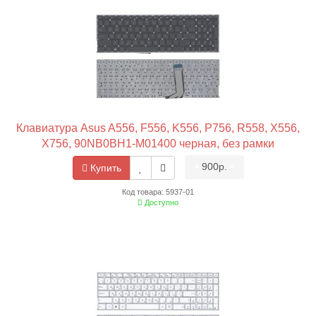
Клавиатура Asus A556, F556, K556, P756, R558, X556,
X756, 90NB0BH1-M01400 черная, без рамки
•
900р.
•
Купить
Код товара: 5937-01
Доступно