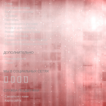
О Нас
Оплата и доставка
Бонусная программа
Оптовики
Партнёры
Информация о доставке
Услуги и цены в Пензе
Ремонт ноутбуков в Пензе
Скупка ноутбуков
Сервисный центр "НОУТБУК58"
Политика конфиденциальности
ДОПОЛНИТЕЛЬНО
Производители
Акции
МЫ В СОЦИАЛЬНЫХ СЕТЯХ
СЛУЖБА ПОДДЕРЖКИ
Связаться с нами
Карта сайта