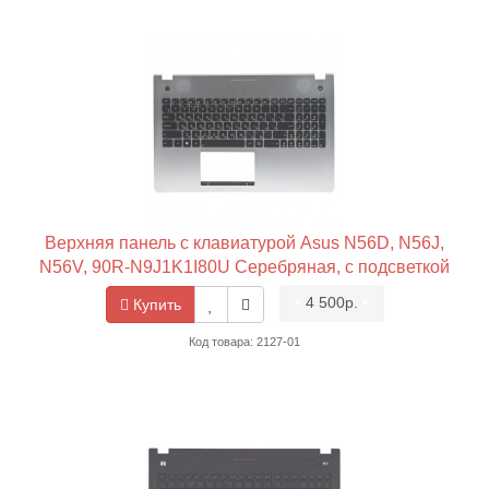
Верхняя панель с клавиатурой Asus N56D, N56J,
N56V, 90R-N9J1K1I80U Серебряная, с подсветкой
•
4 500р.
•
Купить
Код товара: 2127-01