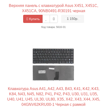
Верхняя панель с клавиатурой Asus X451, X451C,
X451CA, 90NB0491-R30191 черная
•
1 150р.
•
Купить
Код товара: 5616-01
Клавиатура Asus A41, A42, A43, B43, K41, K42, K43,
K84, N43, N45, N82, P41, P42, P43, U30, U31, U35,
U40, U41, U45, UL30, UL80, X35, X42, X43, X44, X45,
04GNV62KRU00-1 Черная с рамкой