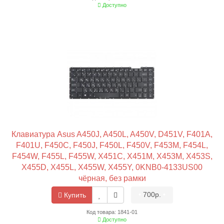
Доступно
Клавиатура Asus A450J, A450L, A450V, D451V, F401A,
F401U, F450C, F450J, F450L, F450V, F453M, F454L,
F454W, F455L, F455W, X451C, X451M, X453M, X453S,
X455D, X455L, X455W, X455Y, 0KNB0-4133US00
чёрная, без рамки
•
700р.
•
Купить
Код товара: 1841-01
Доступно