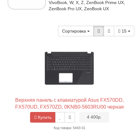
VivoBook, W, X, Z, ZenBook Prime UX,
ZenBook Pro UX, ZenBook UX
Сортировка
15
Верхняя панель с клавиатурой Asus FX570DD,
FX570UD, FX570ZD, 0KNB0-5603RU00 черная
•
4 400р.
•
Купить
Код товара: 5443-01