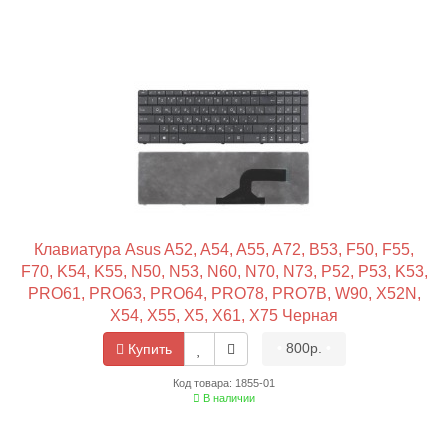
Клавиатура Asus A52, A54, A55, A72, B53, F50, F55,
F70, K54, K55, N50, N53, N60, N70, N73, P52, P53, K53,
PRO61, PRO63, PRO64, PRO78, PRO7B, W90, X52N,
X54, X55, X5, X61, X75 Черная
•
800р.
•
Купить
Код товара: 1855-01
В наличии