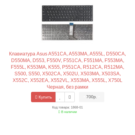
Клавиатура Asus A551CA, A553MA, A555L, D550CA,
D550MA, D553, F550V, F551CA, F551MA, F553MA,
F555L, K553MA, K555, P551CA, R512CA, R512MA,
S500, S550, X502CA, X502U, X503MA, X503SA,
X552C, X552EA, X552VL, X553MA, X555L, X750L
Черная, без рамки
•
700р.
•
Купить
Код товара: 1868-01
В наличии