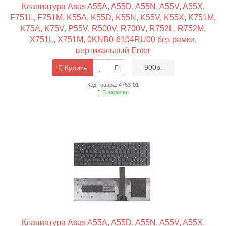
Клавиатура Asus A55A, A55D, A55N, A55V, A55X,
F751L, F751M, K55A, K55D, K55N, K55V, K55X, K751M,
K75A, K75V, P55V, R500V, R700V, R752L, R752M,
X751L, X751M, 0KNB0-6104RU00 без рамки,
вертикальный Enter
•
900р.
•
Купить
Код товара: 4763-01
В наличии
Клавиатура Asus A55A, A55D, A55N, A55V, A55X,