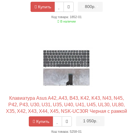
•
800р.
•
Купить
Код товара: 1852-01
В наличии
Клавиатура Asus A42, A43, B43, K42, K43, N43, N45,
P42, P43, U30, U31, U35, U40, U41, U45, UL30, UL80,
X35, X42, X43, X44, X45, NSK-UC30R Черная с рамкой
•
1 050р.
•
Купить
Код товара: 5258-01