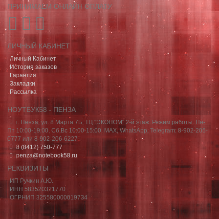
ПРИНИМАЕМ ОНЛАЙН ОПЛАТУ
ЛИЧНЫЙ КАБИНЕТ
Личный Кабинет
История заказов
Гарантия
Закладки
Рассылка
НОУТБУК58 - ПЕНЗА
г. Пенза, ул. 8 Марта 7Б, ТЦ "ЭКОНОМ" 2-й этаж. Режим работы: Пн-
Пт 10:00-19:00, Сб,Вс 10:00-15:00. MAX, WhatsApp, Telegram: 8-902-205-
0777 или 8-902-206-6227
8 (8412) 750-777
penza@notebook58.ru
РЕКВИЗИТЫ
ИП Ручкин А.Ю.
ИНН 583520321770
ОГРНИП 325580000019734