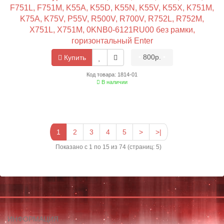
F751L, F751M, K55A, K55D, K55N, K55V, K55X, K751M,
K75A, K75V, P55V, R500V, R700V, R752L, R752M,
X751L, X751M, 0KNB0-6121RU00 без рамки,
горизонтальный Enter
•
800р.
•
Купить
Код товара: 1814-01
В наличии
1
2
3
4
5
>
>|
Показано с 1 по 15 из 74 (страниц: 5)
ИНФОРМАЦИЯ