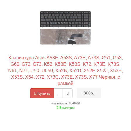
Клавиатура Asus A53E, A53S, A73E, A73S, G51, G53,
G60, G72, G73, K52, K53E, K53S, K72, K73E, K73S,
N61, N71, U50, UL50, X52B, X52D, X52F, X52J, X53E,
X53S, X64, X72, X73C, X73E, X73S, X77 Черная, с
рамкой
•
800р.
•
Купить
Код товара: 1846-01
В наличии