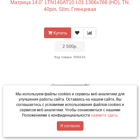
Матрица 14.0" LTN140AT10 L01 1366x768 (HD), TN,
40pin, Slim, Глянцевая
Купить
•
2 500р.
•
Код товара: 5093-01
Мы используем файлы cookies и сервисы веб-аналитики
для
улучшения работы сайта. Оставаясь на нашем сайте, Вы
соглашаетесь с условиями использования файлов cookies и
сервисов веб-аналитики. Чтобы ознакомиться с нашими
Положениями о конфиденциальности
нажмите здесь
.
Матрица 14.0" LTN140AT08 1366x768 (HD), TN, 40pin,
Написать в MAX
Я согласен
Slim, Глянцевая