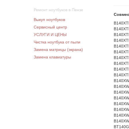
Ремонт ноутбуков в Пензе
Совмес
Выкуп ноутбуков
B140XT
Сервисный центр
B140XT
УСЛУГИ И ЦЕНЫ
B140XT
B140XT
Чистка ноутбука от пыли
B140XT
Замена матрицы (экрана)
B140XT
Замена клавиатуры
B140XT
B140XT
B140XT
B140XT
B140XW
B140XW
B140XW
B140XW
B140XW
B140XW
B140XW
B140XW
BT140G