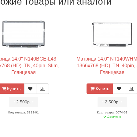
ожие товары или аналоги
рица 14.0" N140BGE-L43
Матрица 14.0" NT140WHM
768 (HD), TN, 40pin, Slim,
1366x768 (HD), TN, 40pin, 
Глянцевая
Глянцевая
Купить
Купить
•
2 500р.
•
•
2 500р.
•
Код товара: 3313-01
Код товара: 5074-01
Доступно