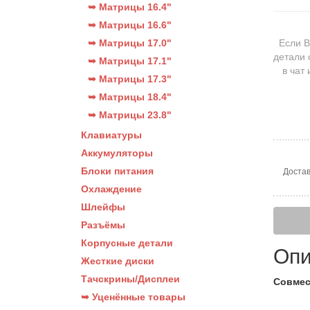
➥ Матрицы 16.4"
➥ Матрицы 16.6"
➥ Матрицы 17.0"
Если В
детали 
➥ Матрицы 17.1"
в чат
➥ Матрицы 17.3"
➥ Матрицы 18.4"
➥ Матрицы 23.8"
Клавиатуры
Аккумуляторы
Блоки питания
Достав
Охлаждение
Шлейфы
Разъёмы
Корпусные детали
Опи
Жесткие диски
Тачскрины/Дисплеи
Совмес
➥ Уценённые товары