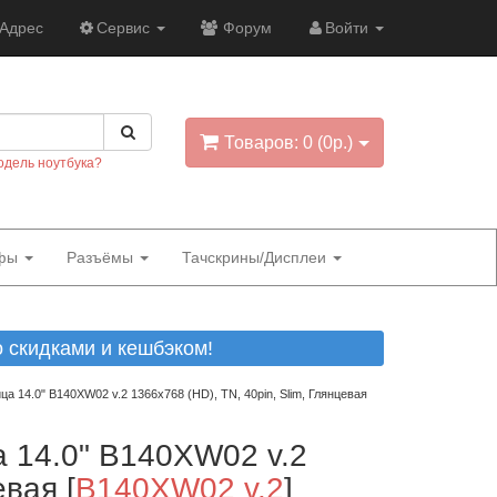
Адрес
Сервис
Форум
Войти
Товаров: 0 (0р.)
одель ноутбука?
фы
Разъёмы
Тачскрины/Дисплеи
скидками и кешбэком!
ца 14.0" B140XW02 v.2 1366x768 (HD), TN, 40pin, Slim, Глянцевая
а 14.0" B140XW02 v.2
евая
[
B140XW02 v.2
]