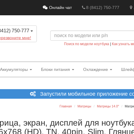
Онлайн чат
8 (8412) 750-777
8412) 750-777
резвоните мне!
Поиск по модели ноутбука
|
Как узнать м
Аккумуляторы
Блоки питания
Охлаждение
Шлей
Запустили мобильное приложение со 
Главная
Матрицы
Матрицы 14.0"
Матри
рица, экран, дисплей для ноутбук
6x768 (HD), TN, 40pin, Slim, Глянц