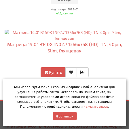
Код товара: 5099-01
Доступно
Матрица 14.0" B140XTN02.7 1366x768 (HD), TN, 40pin,
Slim, Глянцевая
Купить
•
2 500р.
•
Мы используем файлы cookies и сервисы веб-аналитики
для
улучшения работы сайта. Оставаясь на нашем сайте, Вы
Код товара: 5100-01
соглашаетесь с условиями использования файлов cookies и
сервисов веб-аналитики. Чтобы ознакомиться с нашими
Положениями о конфиденциальности
нажмите здесь
.
2 500р.
Купить
Написать в MAX
Обратный звонок
Я согласен
Матрица 14.0" B140XTN03.0 1366x768 (HD), TN, 40pin,