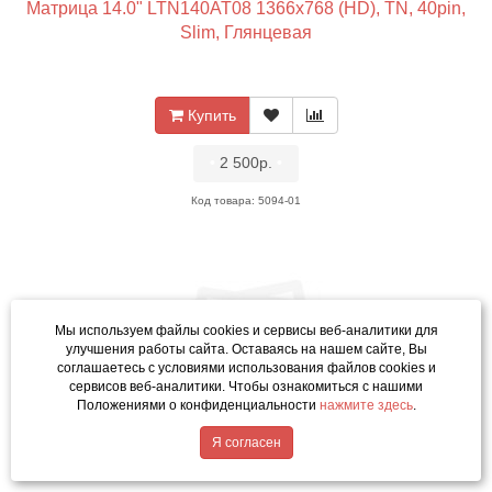
Матрица 14.0" LTN140AT08 1366x768 (HD), TN, 40pin,
Slim, Глянцевая
Купить
•
2 500р.
•
Код товара: 5094-01
Мы используем файлы cookies и сервисы веб-аналитики
для
улучшения работы сайта. Оставаясь на нашем сайте, Вы
соглашаетесь с условиями использования файлов cookies и
сервисов веб-аналитики. Чтобы ознакомиться с нашими
Положениями о конфиденциальности
нажмите здесь
.
Матрица 14.0" LTN140AT06 1366x768 (HD), TN, 40pin,
Написать в MAX
Я согласен
Slim, Глянцевая