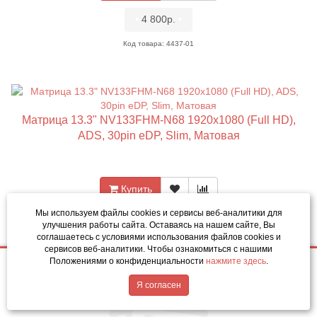
•
4 800р.
•
Код товара: 4437-01
Матрица 13.3" NV133FHM-N68 1920x1080 (Full HD),
ADS, 30pin eDP, Slim, Матовая
Купить
Мы используем файлы cookies и сервисы веб-аналитики
для
•
4 800р.
•
улучшения работы сайта. Оставаясь на нашем сайте, Вы
соглашаетесь с условиями использования файлов cookies и
Код товара: 4438-01
сервисов веб-аналитики. Чтобы ознакомиться с нашими
Положениями о конфиденциальности
нажмите здесь
.
4 800р.
Купить
Написать в MAX
Обратный звонок
Я согласен