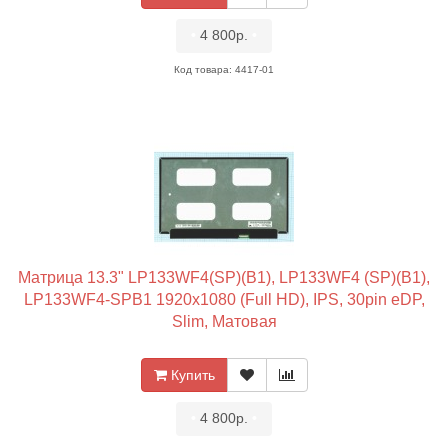
•
4 800р.
•
Код товара: 4417-01
Матрица 13.3" LP133WF4(SP)(B1), LP133WF4 (SP)(B1),
LP133WF4-SPB1 1920x1080 (Full HD), IPS, 30pin eDP,
Slim, Матовая
Купить
•
4 800р.
•