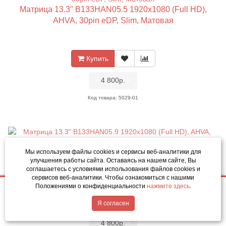
Матрица 13.3" B133HAN05.5 1920x1080 (Full HD),
AHVA, 30pin eDP, Slim, Матовая
Купить
•
4 800р.
•
Код товара: 5029-01
Матрица 13.3" B133HAN05.9 1920x1080 (Full HD),
Мы используем файлы cookies и сервисы веб-аналитики
для
улучшения работы сайта. Оставаясь на нашем сайте, Вы
AHVA, 30pin eDP, Slim, Глянцевая
соглашаетесь с условиями использования файлов cookies и
сервисов веб-аналитики. Чтобы ознакомиться с нашими
Положениями о конфиденциальности
нажмите здесь
.
4 800р.
Купить
Написать в MAX
Купить
Обратный звонок
Я согласен
•
4 800р.
•