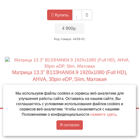
Купить
•
4 800р.
•
Код товара: 4439-01
Матрица 13.3" B133HAN04.9 1920x1080 (Full HD),
AHVA, 30pin eDP, Slim, Матовая
Мы используем файлы cookies и сервисы веб-аналитики
для
улучшения работы сайта. Оставаясь на нашем сайте, Вы
Купить
соглашаетесь с условиями использования файлов cookies и
сервисов веб-аналитики. Чтобы ознакомиться с нашими
Положениями о конфиденциальности
нажмите здесь
.
4 800р.
Купить
•
4 800р.
•
Написать в MAX
Обратный звонок
Я согласен
Код товара: 5028-01