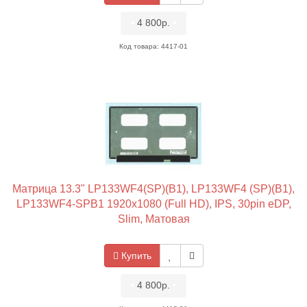
•
4 800р.
•
Код товара: 4417-01
Матрица 13.3" LP133WF4(SP)(B1), LP133WF4 (SP)(B1),
LP133WF4-SPB1 1920x1080 (Full HD), IPS, 30pin eDP,
Slim, Матовая
Купить
•
4 800р.
•