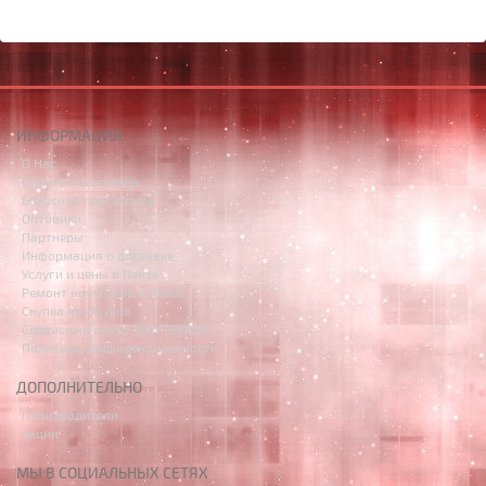
ИНФОРМАЦИЯ
О Нас
Оплата и доставка
Бонусная программа
Оптовики
Партнёры
Информация о доставке
Услуги и цены в Пензе
Ремонт ноутбуков в Пензе
Скупка ноутбуков
Сервисный центр "НОУТБУК58"
Политика конфиденциальности
ДОПОЛНИТЕЛЬНО
Производители
Акции
МЫ В СОЦИАЛЬНЫХ СЕТЯХ