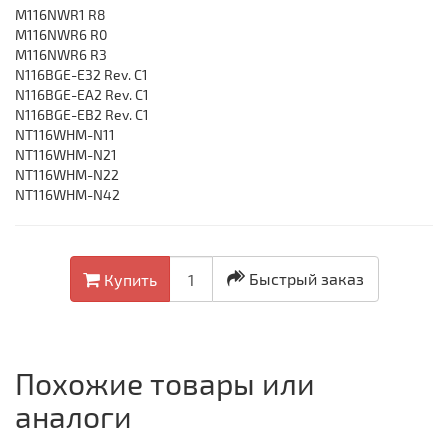
M116NWR1 R8
M116NWR6 R0
M116NWR6 R3
N116BGE-E32 Rev. C1
N116BGE-EA2 Rev. C1
N116BGE-EB2 Rev. C1
NT116WHM-N11
NT116WHM-N21
NT116WHM-N22
NT116WHM-N42
Быстрый заказ
Купить
Похожие товары или
аналоги