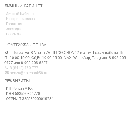
ЛИЧНЫЙ КАБИНЕТ
Личный Кабинет
История заказов
Гарантия
Закладки
Рассылка
НОУТБУК58 - ПЕНЗА
г. Пенза, ул. 8 Марта 7Б, ТЦ "ЭКОНОМ" 2-й этаж. Режим работы: Пн-
Пт 10:00-19:00, Сб,Вс 10:00-15:00. MAX, WhatsApp, Telegram: 8-902-205-
0777 или 8-902-206-6227
8 (8412) 750-777
penza@notebook58.ru
РЕКВИЗИТЫ
ИП Ручкин А.Ю.
ИНН 583520321770
ОГРНИП 325580000019734