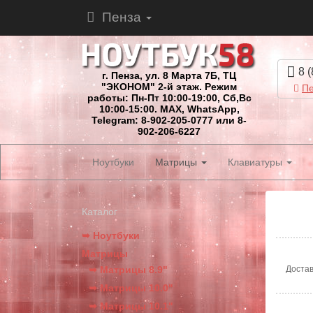
Пенза
8 (
г. Пенза, ул. 8 Марта 7Б, ТЦ
"ЭКОНОМ" 2-й этаж. Режим
Пе
работы: Пн-Пт 10:00-19:00, Сб,Вс
10:00-15:00. MAX, WhatsApp,
Telegram: 8-902-205-0777 или 8-
902-206-6227
Ноутбуки
Матрицы
Клавиатуры
Каталог
➥ Ноутбуки
Матрицы
➥ Матрицы 8.9"
Достав
➥ Матрицы 10.0"
➥ Матрицы 10.1"