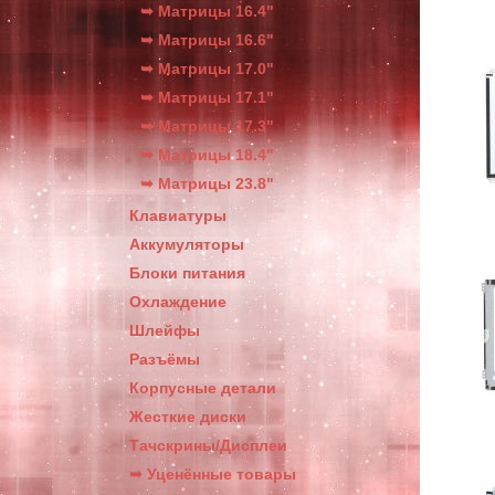
➥ Матрицы 16.4"
➥ Матрицы 16.6"
➥ Матрицы 17.0"
➥ Матрицы 17.1"
➥ Матрицы 17.3"
➥ Матрицы 18.4"
➥ Матрицы 23.8"
Клавиатуры
Аккумуляторы
Блоки питания
Охлаждение
Шлейфы
Разъёмы
Корпусные детали
Жесткие диски
Тачскрины/Дисплеи
➥ Уценённые товары