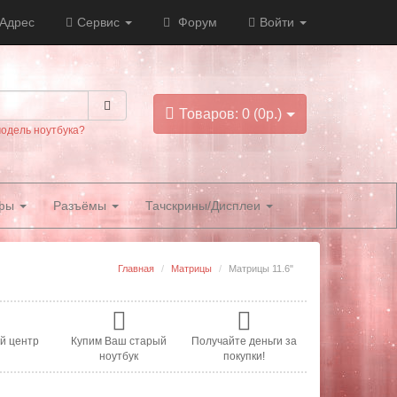
Адрес
Сервис
Форум
Войти
Товаров: 0 (0р.)
модель ноутбука?
фы
Разъёмы
Тачскрины/Дисплеи
Главная
Матрицы
Матрицы 11.6"
й центр
Купим Ваш старый
Получайте деньги за
ноутбук
покупки!