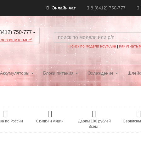
Онлайн чат
8 (8412) 750-777
8412) 750-777
резвоните мне!
Поиск по модели ноутбука
|
Как узнать 
Аккумуляторы
Блоки питания
Охлаждение
Шлей
ка по России
Скидки и Акции
Дарим 100 рублей
Сервисны
Всем!!!