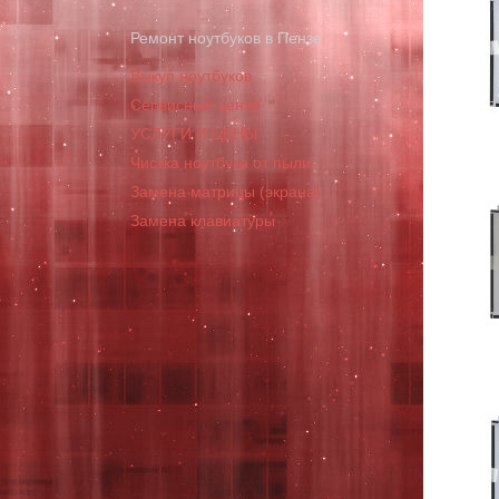
Ремонт ноутбуков в Пензе
Выкуп ноутбуков
Сервисный центр
УСЛУГИ И ЦЕНЫ
Чистка ноутбука от пыли
Замена матрицы (экрана)
Замена клавиатуры