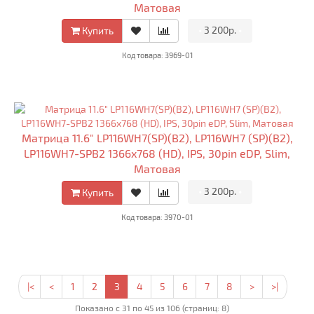
Матовая
•
3 200р.
•
Купить
Код товара: 3969-01
Матрица 11.6" LP116WH7(SP)(B2), LP116WH7 (SP)(B2),
LP116WH7-SPB2 1366x768 (HD), IPS, 30pin eDP, Slim,
Матовая
•
3 200р.
•
Купить
Код товара: 3970-01
|<
<
1
2
3
4
5
6
7
8
>
>|
Показано с 31 по 45 из 106 (страниц: 8)