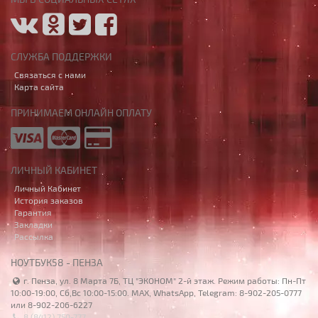
СЛУЖБА ПОДДЕРЖКИ
Связаться с нами
Карта сайта
ПРИНИМАЕМ ОНЛАЙН ОПЛАТУ
ЛИЧНЫЙ КАБИНЕТ
Личный Кабинет
История заказов
Гарантия
Закладки
Рассылка
НОУТБУК58 - ПЕНЗА
г. Пенза, ул. 8 Марта 7Б, ТЦ "ЭКОНОМ" 2-й этаж. Режим работы: Пн-Пт
10:00-19:00, Сб,Вс 10:00-15:00. MAX, WhatsApp, Telegram: 8-902-205-0777
или 8-902-206-6227
8 (8412) 750-777