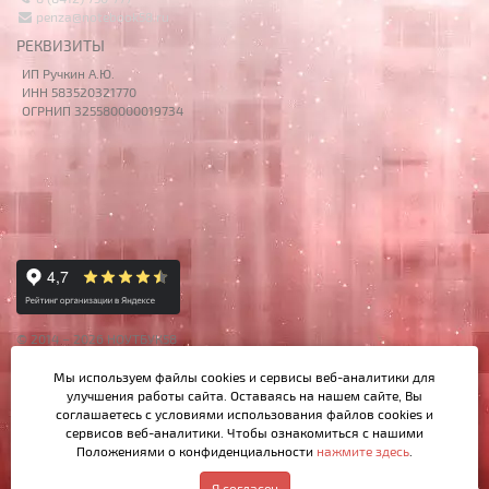
penza@notebook58.ru
РЕКВИЗИТЫ
ИП Ручкин А.Ю.
ИНН 583520321770
ОГРНИП 325580000019734
© 2014 – 2026 НОУТБУК58
Данный сайт носит исключительно информационный характер,
Мы используем файлы cookies и сервисы веб-аналитики
для
материалы и цены на сайте не являются публичной офертой,
улучшения работы сайта. Оставаясь на нашем сайте, Вы
определяемой Ст.437 ГК РФ.
соглашаетесь с условиями использования файлов cookies и
сервисов веб-аналитики. Чтобы ознакомиться с нашими
Положениями о конфиденциальности
нажмите здесь
.
Написать в MAX
Я согласен