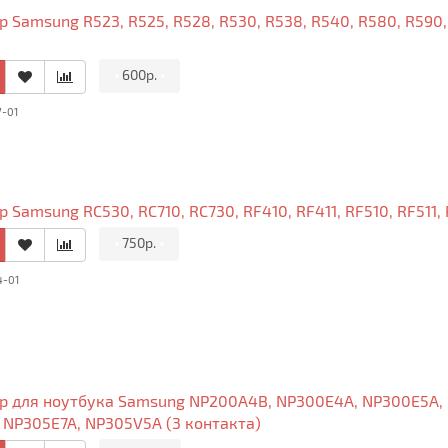
 Samsung R523, R525, R528, R530, R538, R540, R580, R590, 
•
600р.
•
7-01
 Samsung RC530, RC710, RC730, RF410, RF411, RF510, RF511, 
•
750р.
•
4-01
р для ноутбука Samsung NP200A4B, NP300E4A, NP300E5A,
 NP305E7A, NP305V5A (3 контакта)