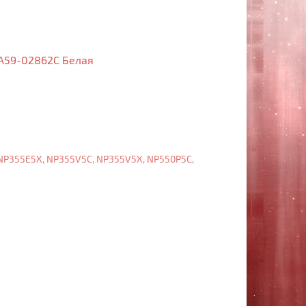
BA59-02862C Белая
Клавиатура
Samsung
NP270E5E,
NP270E5G,
NP270E5U,
NP270E5V,
NP350E5C,
NP350V5C,
NP350V5X,
NP355E5C,