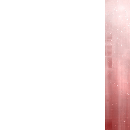
NP300E5Z,
NP300V5A,
NP300V5Z,
NP305E5A,
NP305E5Z,
NP305V5A,
NP305V5Z,
BA-
5903075,
BA59-
03113C,
BA59-
03113D
Белая,
без
рамки