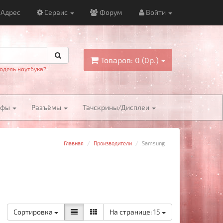
Адрес
Сервис
Форум
Войти
Товаров: 0 (0р.)
одель ноутбука?
йфы
Разъёмы
Тачскрины/Дисплеи
Главная
Производители
Samsung
Сортировка
На странице:
15