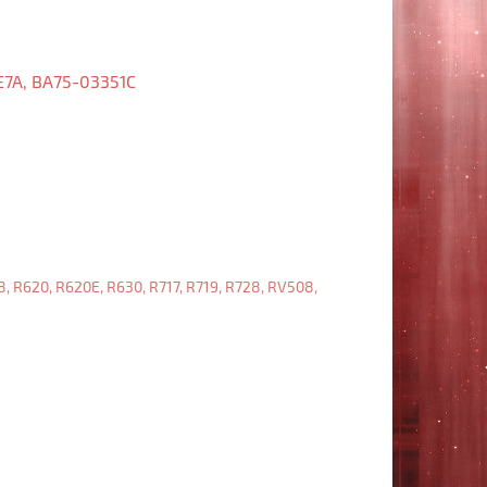
7A, BA75-03351C
Клавиатура
Samsung
E352,
E452,
P530,
P530I,
P580,
R519,
R523,