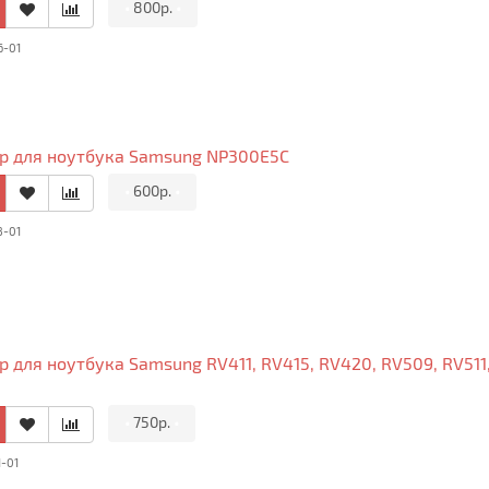
•
800р.
•
6-01
р для ноутбука Samsung NP300E5C
•
600р.
•
8-01
 для ноутбука Samsung RV411, RV415, RV420, RV509, RV511
•
750р.
•
1-01