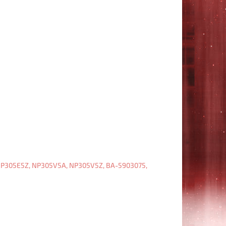
NP355E5X,
NP355V5C,
NP355V5X,
NP550P5C,
BA59-
03270C
Чёрная,
без
рамки
Клавиатура
Samsung
NP300E5A,
NP300E5C,
NP300E5E,
NP300E5X,