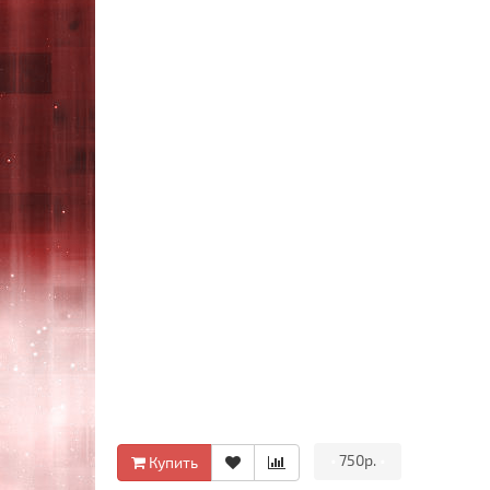
•
750р.
•
Купить