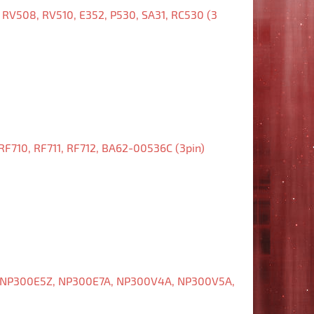
RV508, RV510, E352, P530, SA31, RC530 (3
RF710, RF711, RF712, BA62-00536C (3pin)
 NP300E5Z, NP300E7A, NP300V4A, NP300V5A,