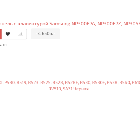
анель с клавиатурой Samsung NP300E7A, NP300E7Z, NP305E
•
4 650р.
•
4-01