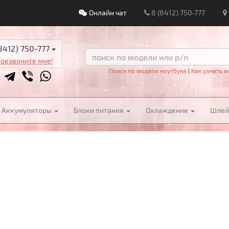
Онлайн чат
8 (8412) 750-777
8412) 750-777
резвоните мне!
Поиск по модели ноутбука
|
Как узнать м
Аккумуляторы
Блоки питания
Охлаждение
Шле