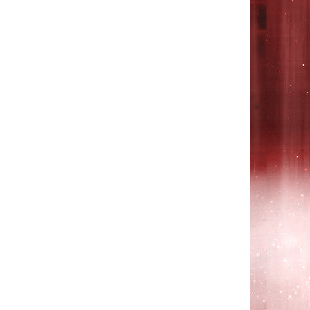
R525,
R528,
R528E,
R530,
R530E,
R538,
R540,
R618,
R620,
R620E,
R630,
R717,
R719,
R728,
RV508,
RV510,
SA31
Черная