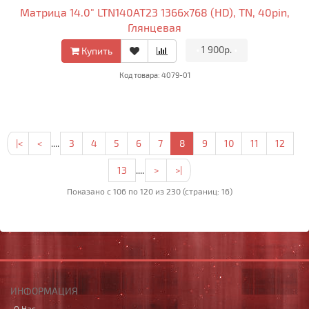
Матрица 14.0" LTN140AT23 1366x768 (HD), TN, 40pin,
Глянцевая
•
1 900р.
•
Купить
Код товара: 4079-01
|<
<
....
3
4
5
6
7
8
9
10
11
12
13
....
>
>|
Показано с 106 по 120 из 230 (страниц: 16)
ИНФОРМАЦИЯ
О Нас