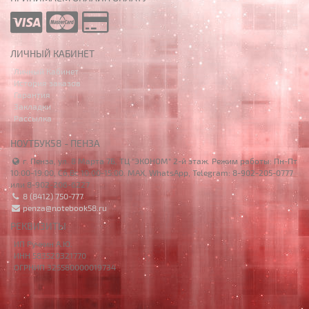
ЛИЧНЫЙ КАБИНЕТ
Личный Кабинет
История заказов
Гарантия
Закладки
Рассылка
НОУТБУК58 - ПЕНЗА
г. Пенза, ул. 8 Марта 7Б, ТЦ "ЭКОНОМ" 2-й этаж. Режим работы: Пн-Пт
10:00-19:00, Сб,Вс 10:00-15:00. MAX, WhatsApp, Telegram: 8-902-205-0777
или 8-902-206-6227
8 (8412) 750-777
penza@notebook58.ru
РЕКВИЗИТЫ
ИП Ручкин А.Ю.
ИНН 583520321770
ОГРНИП 325580000019734