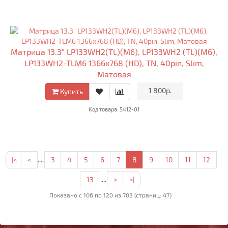
Матрица 13.3" LP133WH2(TL)(M6), LP133WH2 (TL)(M6),
LP133WH2-TLM6 1366x768 (HD), TN, 40pin, Slim,
Матовая
•
1 800р.
•
Купить
Код товара: 5412-01
|<
<
....
3
4
5
6
7
8
9
10
11
12
13
....
>
>|
Показано с 106 по 120 из 703 (страниц: 47)