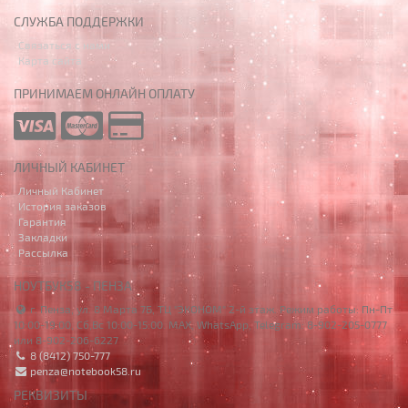
СЛУЖБА ПОДДЕРЖКИ
Связаться с нами
Карта сайта
ПРИНИМАЕМ ОНЛАЙН ОПЛАТУ
ЛИЧНЫЙ КАБИНЕТ
Личный Кабинет
История заказов
Гарантия
Закладки
Рассылка
НОУТБУК58 - ПЕНЗА
г. Пенза, ул. 8 Марта 7Б, ТЦ "ЭКОНОМ" 2-й этаж. Режим работы: Пн-Пт
10:00-19:00, Сб,Вс 10:00-15:00. MAX, WhatsApp, Telegram: 8-902-205-0777
или 8-902-206-6227
8 (8412) 750-777
penza@notebook58.ru
РЕКВИЗИТЫ