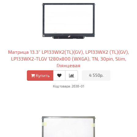
Матрица 13.3" LP133WX2(TL)(GV), LP133WX2 (TL)(GV),
LP133WX2-TLGV 1280x800 (WXGA), TN, 30pin, Slim,
Глянцевая
•
4 550р.
•
Купить
Код товара: 2638-01