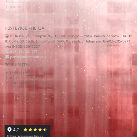
История заказов
Гарантия
Закладки
Рассылка
НОУТБУК58 - ПЕНЗА
г. Пенза, ул. 8 Марта 7Б, ТЦ "ЭКОНОМ" 2-й этаж. Режим работы: Пн-Пт
10:00-19:00, Сб,Вс 10:00-15:00. MAX, WhatsApp, Telegram: 8-902-205-0777
или 8-902-206-6227
8 (8412) 750-777
penza@notebook58.ru
РЕКВИЗИТЫ
ИП Ручкин А.Ю.
ИНН 583520321770
ОГРНИП 325580000019734