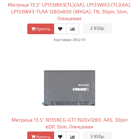
Матрица 13.3" LP133WX3(TL)(AA), LP133WX3 (TL)(AA),
LP133WX3-TLAA 1280x800 (WXGA), TN, 30pin, Slim,
Глянцевая
•
2 850р.
•
Купить
Код товара: 2642-01
Матрица 13.5" N135NCG-GT1 1920x1280, AAS, 30pin
eDP, Slim, Глянцевая
•
3 950р.
•
Купить