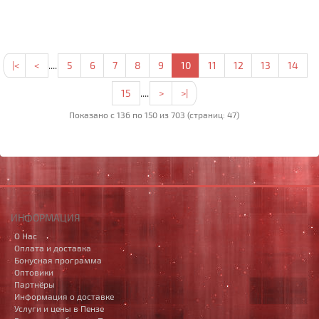
|<
<
....
5
6
7
8
9
10
11
12
13
14
15
....
>
>|
Показано с 136 по 150 из 703 (страниц: 47)
ИНФОРМАЦИЯ
О Нас
Оплата и доставка
Бонусная программа
Оптовики
Партнёры
Информация о доставке
Услуги и цены в Пензе