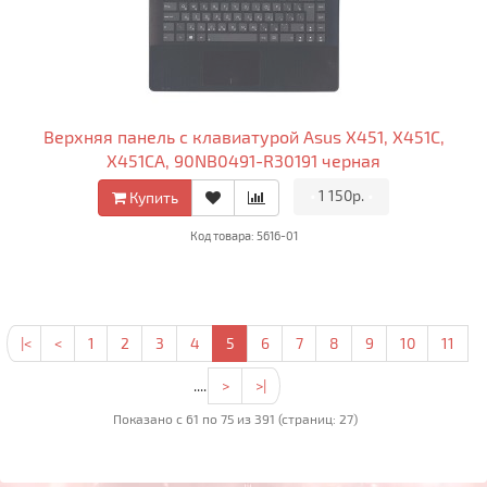
Верхняя панель с клавиатурой Asus X451, X451C,
X451CA, 90NB0491-R30191 черная
•
1 150р.
•
Купить
Код товара: 5616-01
|<
<
1
2
3
4
5
6
7
8
9
10
11
....
>
>|
Показано с 61 по 75 из 391 (страниц: 27)