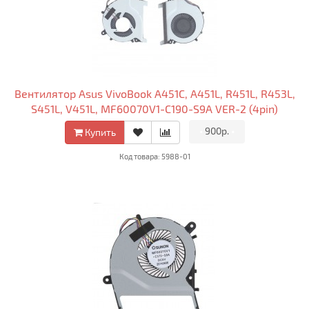
Вентилятор Asus VivoBook A451C, A451L, R451L, R453L,
S451L, V451L, MF60070V1-C190-S9A VER-2 (4pin)
•
900р.
•
Купить
Код товара: 5988-01