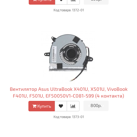
Код товара: 1372-01
Вентилятор Asus UltraBook X401U, X501U, VivoBook
F401U, F501U, EF50050V1-C081-S99 (4 контакта)
•
800р.
•
Купить
Код товара: 1373-01