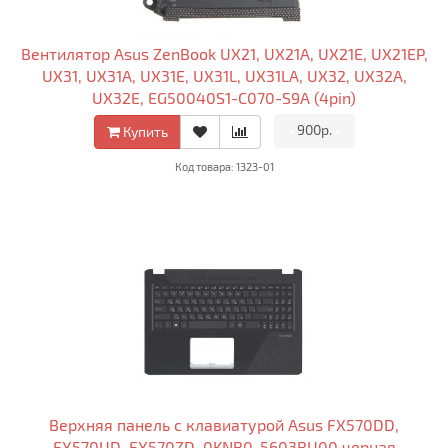
Вентилятор Asus ZenBook UX21, UX21A, UX21E, UX21EP,
UX31, UX31A, UX31E, UX31L, UX31LA, UX32, UX32A,
UX32E, EG50040S1-C070-S9A (4pin)
•
900р.
•
Купить
Код товара: 1323-01
Верхняя панель с клавиатурой Asus FX570DD,
FX570UD, FX570ZD, 0KNB0-5603RU00 черная