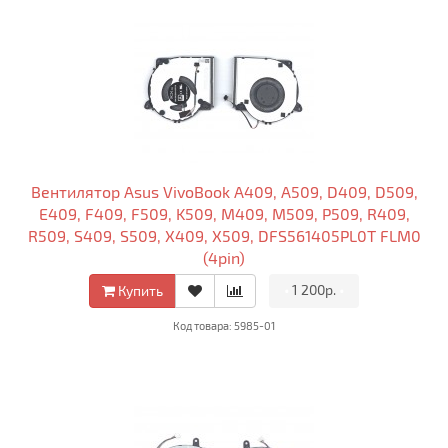
Вентилятор Asus VivoBook A409, A509, D409, D509,
E409, F409, F509, K509, M409, M509, P509, R409,
R509, S409, S509, X409, X509, DFS561405PL0T FLM0
(4pin)
•
1 200р.
•
Купить
Код товара: 5985-01