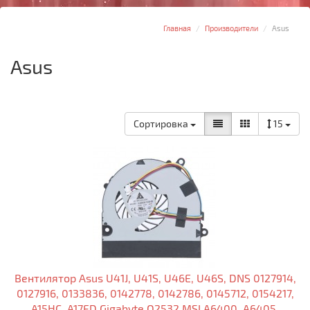
Главная
Производители
Asus
Asus
Сортировка
15
Вентилятор Asus U41J, U41S, U46E, U46S, DNS 0127914,
0127916, 0133836, 0142778, 0142786, 0145712, 0154217,
A15HC, A17FD Gigabyte Q2532 MSI A6400, A6405,