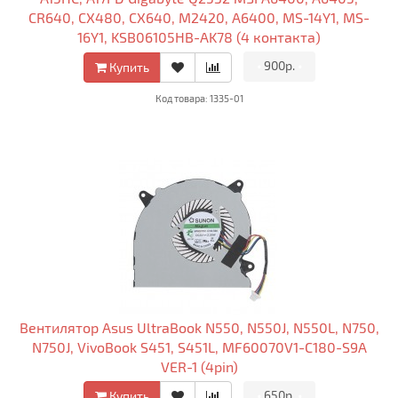
CR640, CX480, CX640, M2420, A6400, MS-14Y1, MS-
16Y1, KSB06105HB-AK78 (4 контакта)
•
900р.
•
Купить
Код товара: 1335-01
Вентилятор Asus UltraBook N550, N550J, N550L, N750,
N750J, VivoBook S451, S451L, MF60070V1-C180-S9A
VER-1 (4pin)
•
650р.
•
Купить