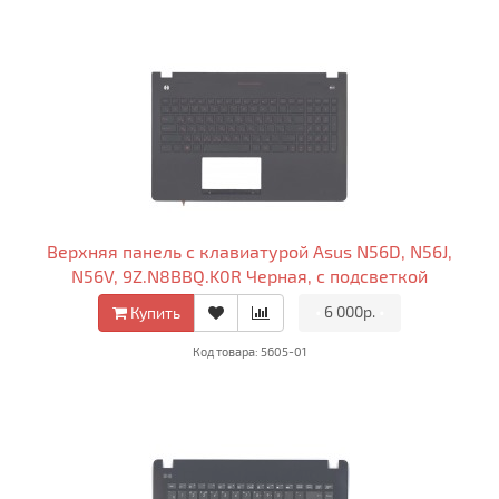
Верхняя панель с клавиатурой Asus N56D, N56J,
N56V, 9Z.N8BBQ.K0R Черная, с подсветкой
•
6 000р.
•
Купить
Код товара: 5605-01