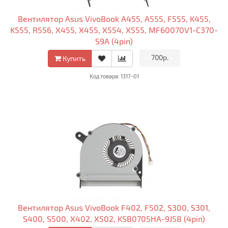
Вентилятор Asus VivoBook A455, A555, F555, K455,
K555, R556, X455, X455, X554, X555, MF60070V1-C370-
S9A (4pin)
•
700р.
•
Купить
Код товара: 1317-01
Вентилятор Asus VivoBook F402, F502, S300, S301,
S400, S500, X402, X502, KSB0705HA-9J58 (4pin)