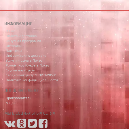
ИНФОРМАЦИЯ
О Нас
Оплата и доставка
Бонусная программа
Оптовики
Партнёры
Информация о доставке
Услуги и цены в Пензе
Ремонт ноутбуков в Пензе
Скупка ноутбуков
Сервисный центр "НОУТБУК58"
Политика конфиденциальности
ДОПОЛНИТЕЛЬНО
Производители
Акции
МЫ В СОЦИАЛЬНЫХ СЕТЯХ