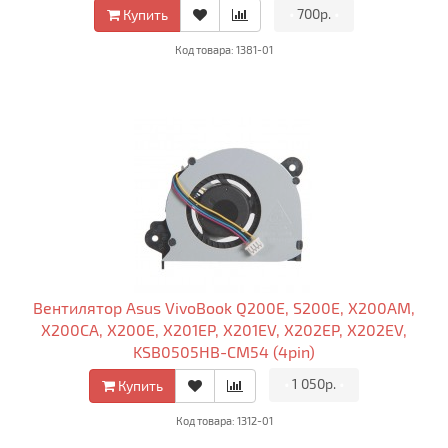
•
700р.
•
Купить
Код товара: 1381-01
Вентилятор Asus VivoBook Q200E, S200E, X200AM,
X200CA, X200E, X201EP, X201EV, X202EP, X202EV,
KSB0505HB-CM54 (4pin)
•
1 050р.
•
Купить
Код товара: 1312-01