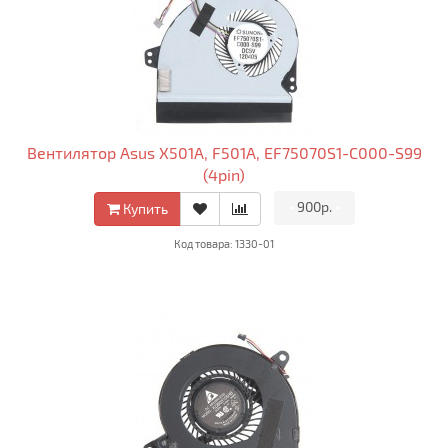
Вентилятор Asus X501A, F501A, EF75070S1-C000-S99
(4pin)
•
900р.
•
Купить
Код товара: 1330-01