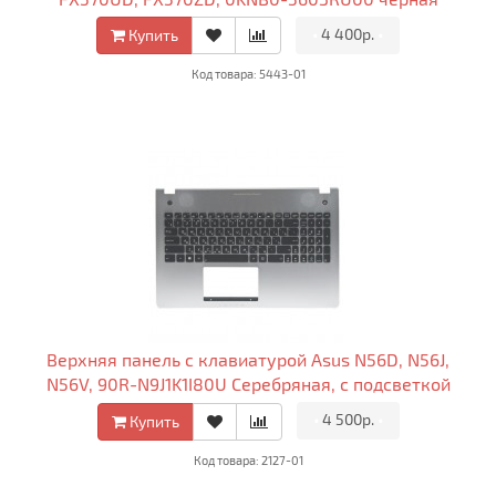
•
4 400р.
•
Купить
Код товара: 5443-01
Верхняя панель с клавиатурой Asus N56D, N56J,
N56V, 90R-N9J1K1I80U Серебряная, с подсветкой
•
4 500р.
•
Купить
Код товара: 2127-01