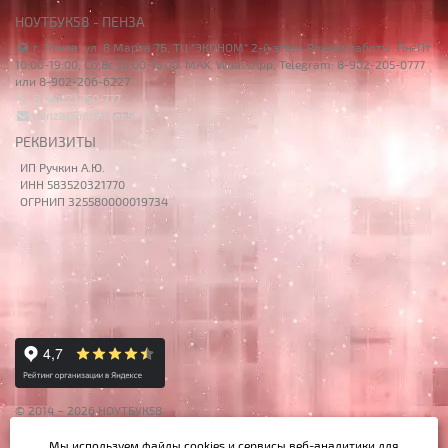
НОУТБУК58 - ПЕНЗА
г. Пенза, ул. 8 Марта 7Б, ТЦ "ЭКОНОМ" 2-й этаж. Режим работы: Пн-Пт
10:00-19:00, Сб,Вс 10:00-15:00. MAX, WhatsApp, Telegram: 8-902-205-0777
или 8-902-206-6227
8 (8412) 750-777
penza@notebook58.ru
РЕКВИЗИТЫ
ИП Ручкин А.Ю.
ИНН 583520321770
ОГРНИП 325580000019734
© 2014 – 2026 НОУТБУК58
Данный сайт носит исключительно информационный характер,
Мы используем файлы cookies и сервисы веб-аналитики
для