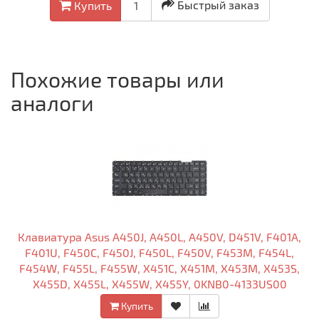
Быстрый заказ
Купить
Похожие товары или
аналоги
Клавиатура Asus A450J, A450L, A450V, D451V, F401A,
F401U, F450C, F450J, F450L, F450V, F453M, F454L,
F454W, F455L, F455W, X451C, X451M, X453M, X453S,
X455D, X455L, X455W, X455Y, 0KNB0-4133US00
чёрная, без рамки
Купить