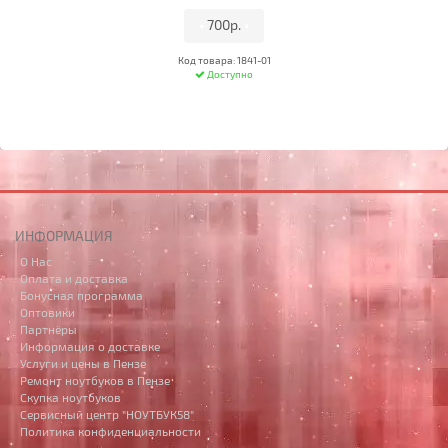
•
700р.
•
Код товара: 1841-01
Доступно
ИНФОРМАЦИЯ
О Нас
Оплата и доставка
Бонусная программа
Оптовики
Партнёры
Информация о доставке
Услуги и цены в Пензе
Ремонт ноутбуков в Пензе
Скупка ноутбуков
Сервисный центр "НОУТБУК58"
Политика конфиденциальности