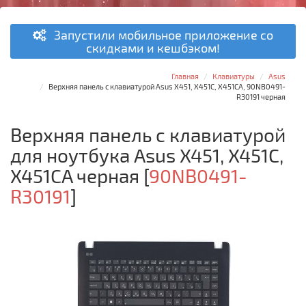
Запустили мобильное приложение со
скидками и кешбэком!
Главная
Клавиатуры
Asus
Верхняя панель с клавиатурой Asus X451, X451C, X451CA, 90NB0491-
R30191 черная
Верхняя панель с клавиатурой
для ноутбука Asus X451, X451C,
X451CA черная
[
90NB0491-
R30191
]