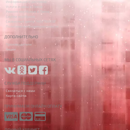
Информация о доставке
Услуги и цены в Пензе
Ремонт ноутбуков в Пензе
Скупка ноутбуков
Сервисный центр "НОУТБУК58"
Политика конфиденциальности
ДОПОЛНИТЕЛЬНО
Производители
Акции
МЫ В СОЦИАЛЬНЫХ СЕТЯХ
СЛУЖБА ПОДДЕРЖКИ
Связаться с нами
Карта сайта
ПРИНИМАЕМ ОНЛАЙН ОПЛАТУ
ЛИЧНЫЙ КАБИНЕТ