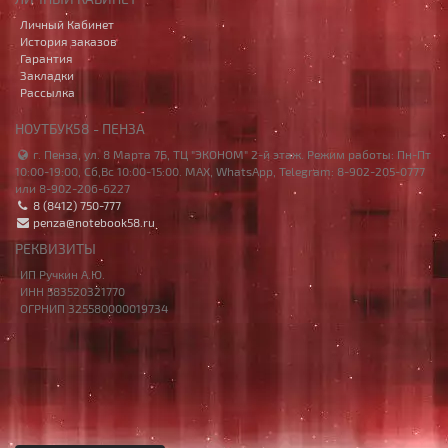
Личный Кабинет
История заказов
Гарантия
Закладки
Рассылка
НОУТБУК58 - ПЕНЗА
г. Пенза, ул. 8 Марта 7Б, ТЦ "ЭКОНОМ" 2-й этаж. Режим работы: Пн-Пт
10:00-19:00, Сб,Вс 10:00-15:00. MAX, WhatsApp, Telegram: 8-902-205-0777
или 8-902-206-6227
8 (8412) 750-777
penza@notebook58.ru
РЕКВИЗИТЫ
ИП Ручкин А.Ю.
ИНН 583520321770
ОГРНИП 325580000019734