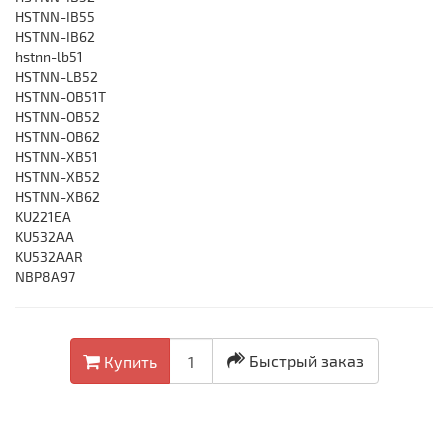
HSTNN-IB55
HSTNN-IB62
hstnn-lb51
HSTNN-LB52
HSTNN-OB51T
HSTNN-OB52
HSTNN-OB62
HSTNN-XB51
HSTNN-XB52
HSTNN-XB62
KU221EA
KU532AA
KU532AAR
NBP8A97
Быстрый заказ
Купить