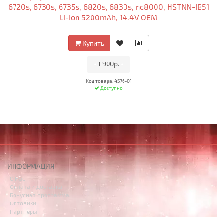
6720s, 6730s, 6735s, 6820s, 6830s, nc8000, HSTNN-IB51
Li-Ion 5200mAh, 14.4V OEM
Купить
•
1 900р.
•
Код товара: 4576-01
Доступно
ИНФОРМАЦИЯ
О Нас
Оплата и доставка
Бонусная программа
Оптовики
Партнёры