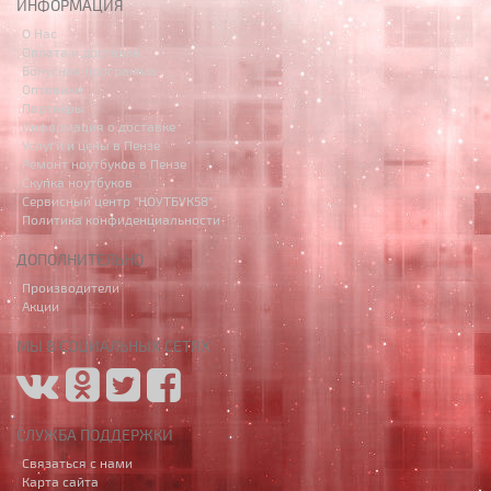
ИНФОРМАЦИЯ
О Нас
Оплата и доставка
Бонусная программа
Оптовики
Партнёры
Информация о доставке
Услуги и цены в Пензе
Ремонт ноутбуков в Пензе
Скупка ноутбуков
Сервисный центр "НОУТБУК58"
Политика конфиденциальности
ДОПОЛНИТЕЛЬНО
Производители
Акции
МЫ В СОЦИАЛЬНЫХ СЕТЯХ
СЛУЖБА ПОДДЕРЖКИ
Связаться с нами
Карта сайта