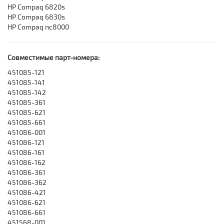
HP Compaq 6820s
HP Compaq 6830s
HP Compaq nc8000
Совместимые парт-номера:
451085-121
451085-141
451085-142
451085-361
451085-621
451085-661
451086-001
451086-121
451086-161
451086-162
451086-361
451086-362
451086-421
451086-621
451086-661
451568-001