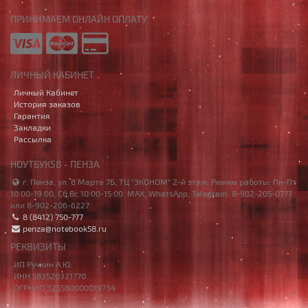
ПРИНИМАЕМ ОНЛАЙН ОПЛАТУ
ЛИЧНЫЙ КАБИНЕТ
Личный Кабинет
История заказов
Гарантия
Закладки
Рассылка
НОУТБУК58 - ПЕНЗА
г. Пенза, ул. 8 Марта 7Б, ТЦ "ЭКОНОМ" 2-й этаж. Режим работы: Пн-Пт
10:00-19:00, Сб,Вс 10:00-15:00. MAX, WhatsApp, Telegram: 8-902-205-0777
или 8-902-206-6227
8 (8412) 750-777
penza@notebook58.ru
РЕКВИЗИТЫ
ИП Ручкин А.Ю.
ИНН 583520321770
ОГРНИП 325580000019734