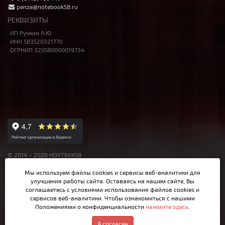
penza@notebook58.ru
РЕКВИЗИТЫ
ИП Ручкин А.Ю.
ИНН 583520321770
ОГРНИП 325580000019734
© 2014 – 2026 НОУТБУК58
Данный сайт носит исключительно информационный характер,
Мы используем файлы cookies и сервисы веб-аналитики
для
материалы и цены на сайте не являются публичной офертой,
улучшения работы сайта. Оставаясь на нашем сайте, Вы
определяемой Ст.437 ГК РФ.
соглашаетесь с условиями использования файлов cookies и
сервисов веб-аналитики. Чтобы ознакомиться с нашими
Положениями о конфиденциальности
нажмите здесь
.
Написать в MAX
Я согласен